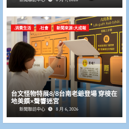
.消費生活
.社會
新聞來源:大成報
台文怪物特展8/8台南老爺登場 穿梭在
地美饌×聲響迷宮
新聞聯訪中心
8 月 6, 2026