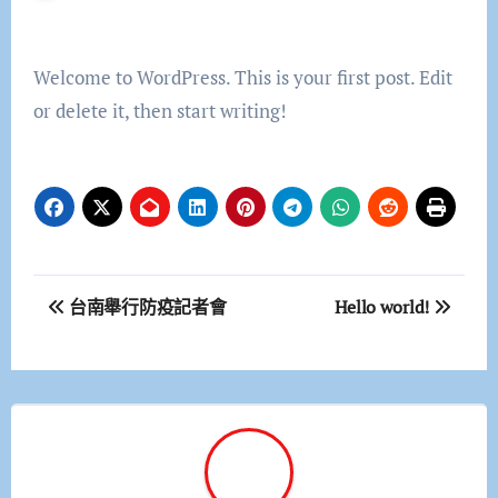
Welcome to WordPress. This is your first post. Edit
or delete it, then start writing!
文
台南舉行防疫記者會
Hello world!
章
導
覽