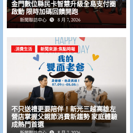
金門數位縣民卡智慧升級全島支付圈
啟動 限時加碼回饋開跑
新聞聯訪中心
8 月 7, 2026
.消費生活
新聞來源:焦點時報
不只送禮更要陪伴！新光三越高雄左
營店掌握父親節消費新趨勢 家庭體驗
成熱門首選
新聞聯訪中心
8 月 7, 2026