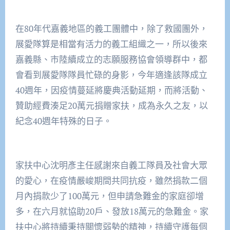
在80年代嘉義地區的義工團體中，除了救國團外，
展愛隊算是相當有活力的義工組織之一，所以後來
嘉義縣、市陸續成立的志願服務協會領導群中，都
會看到展愛隊隊員忙碌的身影，今年適逢該隊成立
40週年，因疫情蔓延將慶典活動延期，而將活動、
贊助經費湊足20萬元捐贈家扶，成為永久之友，以
紀念40週年特殊的日子。
家扶中心沈明彥主任感謝來自義工隊員及社會大眾
的愛心，在疫情嚴峻期間共同抗疫，雖然捐款二個
月內捐款少了100萬元，但申請急難金的家庭卻增
多，在六月就協助20戶、發放18萬元的急難金。家
扶中心將持續秉持關懷弱勢的精神，持續守護每個