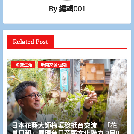
By
編輯001
Related Post
.消費生活
新聞來源:里報
日本花藝大師梅垣稔抵台交流 「花
見日和」展現台日花藝文化魅力 8月8