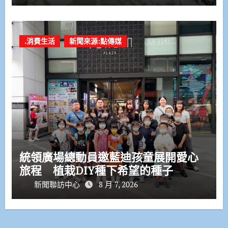
.消費生活
新聞來源:點傳媒
統領廣場總動員邀藍迪孩童展開愛心
旅程 植栽DIY種下希望的種子
新聞聯訪中心
8 月 7, 2026