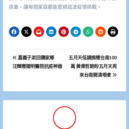
孩童，讓每個家庭都能度過這波疫情挑戰。
文
嘉義子弟回饋家鄉
五月天低調捐贈台南100
章
汪輝贈陽明醫院抗疫神器
萬 黃偉哲期盼五月天再
來台南開演唱會
導
覽