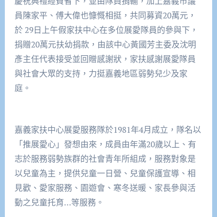
慶祝典禮經費省下，並由隊員捐輸，加上嘉義市議
員陳家平、傅大偉也慷慨相挺，共同募資20萬元，
於 29日上午假家扶中心在多位展愛隊員的參與下，
捐贈20萬元扶幼捐款，由該中心黃國芳主委及沈明
彥主任代表接受並回贈感謝狀，家扶感謝展愛隊員
與社會大眾的支持，力挺嘉義地區弱勢兒少及家
庭。
嘉義家扶中心展愛服務隊於1981年4月成立，隊名以
「推展愛心」發想由來，成員由年滿20歲以上、有
志於服務弱勢族群的社會青年所組成，服務對象是
以兒童為主，提供兒童一日營、兒童保護宣導、相
見歡、愛家服務、園遊會、寒冬送暖、家長參與活
動之兒童托育…等服務。