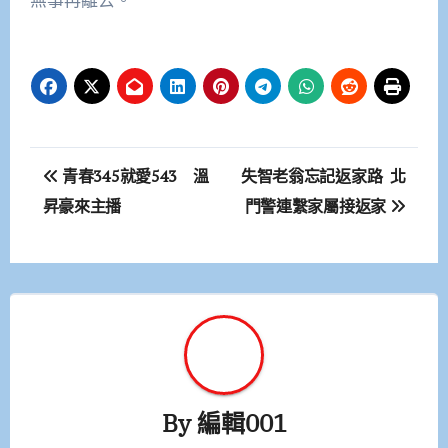
文
青春345就愛543 溫
失智老翁忘記返家路 北
章
昇豪來主播
門警連繫家屬接返家
導
覽
By
編輯001