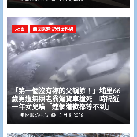
.社會
新聞來源:記者爆料網
「第一個沒有祢的父親節！」埔里66
歲男遭無照老翁駕貨車撞死 時隔近
一年女兒嘆「連個道歉都等不到」
新聞聯訪中心
8 月 8, 2026