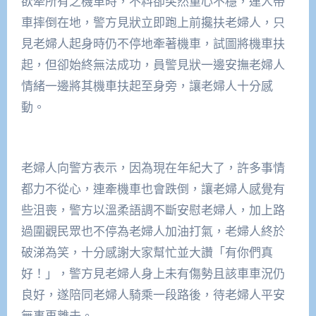
欲牽所有之機車時，不料卻突然重心不穩，連人帶
車摔倒在地，警方見狀立即跑上前攙扶老婦人，只
見老婦人起身時仍不停地牽著機車，試圖將機車扶
起，但卻始終無法成功，員警見狀一邊安撫老婦人
情緒一邊將其機車扶起至身旁，讓老婦人十分感
動。
老婦人向警方表示，因為現在年紀大了，許多事情
都力不從心，連牽機車也會跌倒，讓老婦人感覺有
些沮喪，警方以溫柔語調不斷安慰老婦人，加上路
過圍觀民眾也不停為老婦人加油打氣，老婦人終於
破涕為笑，十分感謝大家幫忙並大讚「有你們真
好！」，警方見老婦人身上未有傷勢且該車車況仍
良好，遂陪同老婦人騎乘一段路後，待老婦人平安
無事再離去。