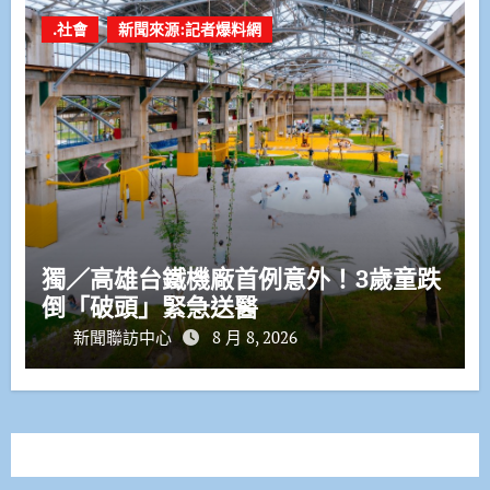
.社會
新聞來源:記者爆料網
獨／高雄台鐵機廠首例意外！3歲童跌
倒「破頭」緊急送醫
新聞聯訪中心
8 月 8, 2026