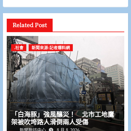
Related Post
.社會
新聞來源:記者爆料網
「白海豚」強風釀災！ 北市工地鷹
架被吹垮路人滑倒兩人受傷
新聞聯訪中心
8 月 8, 2026