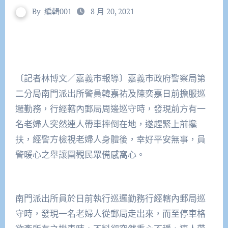
By
編輯001
8 月 20, 2021
〔記者林博文／嘉義市報導〕嘉義市政府警察局第
二分局南門派出所警員韓嘉祐及陳奕嘉日前擔服巡
邏勤務，行經轄內郵局周邊巡守時，發現前方有一
名老婦人突然連人帶車摔倒在地，遂趕緊上前攙
扶，經警方檢視老婦人身體後，幸好平安無事，員
警暖心之舉讓圍觀民眾備感窩心。
南門派出所員於日前執行巡邏勤務行經轄內郵局巡
守時，發現一名老婦人從郵局走出來，而至停車格