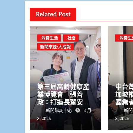
Related Post
.消費生活
.社會
.消費生
新聞來源:大成報
第三屆高齡健康產
中台
業博覽會 張善
加坡
政：打造長輩安心
國業
生活的宜居城市
遊潛
新聞聯訪中心
8 月
新聞
8, 2026
8, 2026