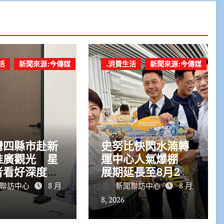
活
新聞來源:今傳媒
.消費生活
新聞來源:今傳媒
灣四縣市赴新
史努比快閃水湳轉
推廣觀光 星
運中心人氣爆棚
者看好深度旅
展期延長至8月23
力
日
聯訪中心
8 月
新聞聯訪中心
8 月
8, 2026