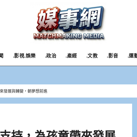
聞
.影視.娛樂
.政治
.產經
.文教
.影音
.運
來發展與轉變，朝夢想前進
支持，為孩童帶來發展