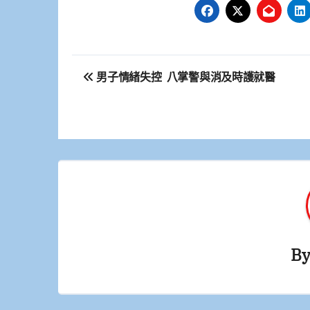
文
男子情緒失控 八掌警與消及時護就醫
章
導
覽
B