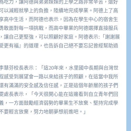
為吃力，讓阿德與弟弟妹妹的上學之路非常辛苦，還好
可以減輕就學上的負擔，陸續地完成學業。阿德上了高
享高中生活，而阿德也表示，因為在學生中心的宿舍生
勇敢面對每一項挑戰，而高中畢業的阿德選擇直接服兵
，讓自己更堅強，可以照顧好家庭。阿德表示:「謝謝展
受更有福』的道理，也告訴自己絕不要忘記曾經幫助過
李慧芬校長表示：「這20年來，水里國中長期與台灣世
程感受到展望會一路以來給孩子的照顧，在這當中我所
還有滿滿的安全感及信任感，正是這個年齡層的孩子們
雯處長表示，「今天很開心能在這邊看到自立青年們回
義，一方面鼓勵經濟弱勢的畢業生不放棄、堅持完成學
不要輕言放棄，努力地朝夢想前進吧
。
」