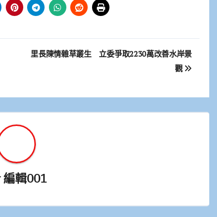
里長陳情雜草叢生 立委爭取2230萬改善水岸景
觀
y
編輯001