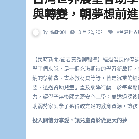
與轉變，朝夢想前進
By
編輯001
8 月 22, 2021
#
台灣世界
【民時新聞/記者黃秀卿報導】經過漫長的停課不停學，暑假即將結束，迎接新學期到來。對大多數的
學子們來說，是一個充滿期待的學習新啟程，
納的學雜費、書本教材費等等，皆是沉重的經
要，透過資助兒童計畫及助學行動，於每學期
力，讓學子無後顧之憂安心上學；並透過課後
助弱勢家庭學子獲得較充足的教育資源，讓孩
投入關懷分享愛，讓兒童勇於做更大的夢