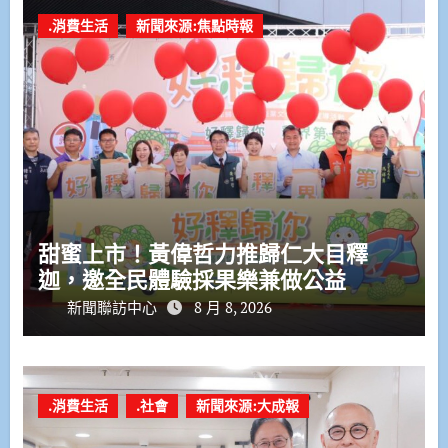
.消費生活
新聞來源:焦點時報
甜蜜上市！黃偉哲力推歸仁大目釋
迦，邀全民體驗採果樂兼做公益
新聞聯訪中心
8 月 8, 2026
.消費生活
.社會
新聞來源:大成報