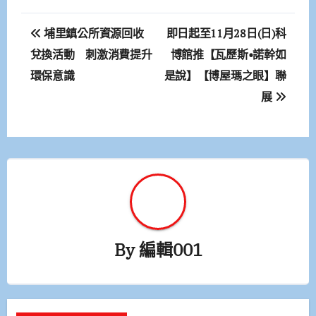
文
埔里鎮公所資源回收
即日起至11月28日(日)科
章
兌換活動 刺激消費提升
博館推【瓦歷斯•諾幹如
環保意識
是說】【博屋瑪之眼】聯
導
展
覽
By
編輯001