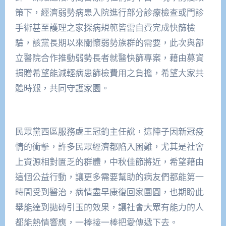
策下，經濟弱勢病患入院進行部分診療檢查或門診
手術甚至護理之家探病規範皆需自費完成快篩檢
驗，該黨長期以來關懷弱勢族群的需要，此次與部
立醫院合作推動弱勢長者就醫快篩專案，藉由募資
捐贈希望能減輕病患篩檢費用之負擔，希望大家共
體時艱，共同守護家園。
民眾黨西區服務處王冠鈞主任說，這陣子因新冠疫
情的衝擊，許多民眾經濟都陷入困難，尤其是社會
上資源相對匱乏的群體，中秋佳節將近，希望藉由
這個公益行動，讓更多需要幫助的病友們都能第一
時間受到醫治，病情盡早康復回家團圓，也期盼此
舉能達到拋磚引玉的效果，讓社會大眾有能力的人
都能熱情響應，一棒接一棒把愛傳遞下去。