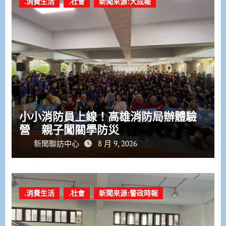
.消費生活
.社會
新聞來源:大成報
小小消防員上線！高雄消防局辦體驗
營 親子闖關學防災
新聞聯訪中心
8 月 9, 2026
.消費生活
.社會
新聞來源:警政時報