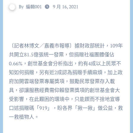
By
編輯001
9 月 16, 2021
〔記者林博文／嘉義市報導〕據財政部統計，109年
共開立81.5億張統一發票，但捐贈社福團體僅佔
0.66%，創世基金會分析指出，約有4成以上民眾不
知如何捐贈，另有近2成認為捐贈手續麻煩，加上政
府加開雲端發票專屬獎項，鼓勵民眾發票存入載
具，卻讓服務經費需仰賴發票獎項的創世基金會大
受影響，在此艱困的環境中，只能鍥而不捨地宣導
口述捐贈碼「919」，盼各界「揪一揪」做公益，救
一救植物人。