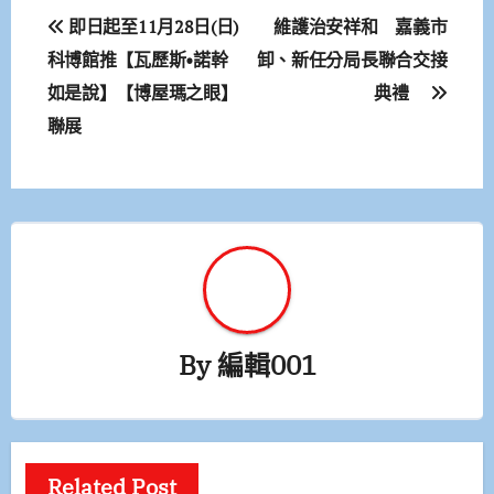
文
即日起至11月28日(日)
維護治安祥和 嘉義市
章
科博館推【瓦歷斯•諾幹
卸、新任分局長聯合交接
如是說】【博屋瑪之眼】
典禮
導
聯展
覽
By
編輯001
Related Post