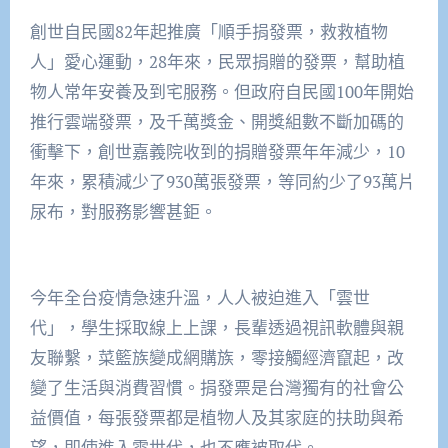
創世自民國82年起推廣「順手捐發票，救救植物
人」愛心運動，28年來，民眾捐贈的發票，幫助植
物人常年安養及到宅服務。但政府自民國100年開始
推行雲端發票，及千萬獎金、開獎組數不斷加碼的
衝擊下，創世嘉義院收到的捐贈發票年年減少，10
年來，累積減少了930萬張發票，等同約少了93萬片
尿布，對服務影響甚鉅。
今年全台疫情急速升溫，人人被迫進入「雲世
代」，學生採取線上上課，長輩透過視訊軟體與親
友聯繫，菜籃族變成網購族，零接觸經濟竄起，改
變了生活與消費習慣。捐發票是台灣獨有的社會公
益價值，每張發票都是植物人及其家庭的扶助與希
望，即使進入雲世代，也不應被取代。