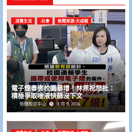
.消費生活
.社會
新聞來源:大成報
電子煙毒害校園暴增！林燕祝怒批：
積極爭取唾液快篩沒下文
新聞聯訪中心
8 月 9, 2026