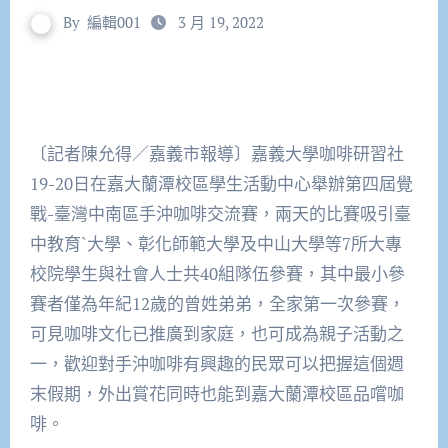
By
編輯001
3 月 19, 2022
〔記者陳允得／嘉義市報導〕嘉義大學咖啡研習社
19-20日在嘉大蘭潭校區學生活動中心舉辦第四屆覺
戰-臺灣中南區手沖咖啡交流賽，兩天的比賽吸引臺
中教育`大學、彰化師範大學及中山大學等7所大專
校院學生與社會人士共40組隊伍參賽，其中最小參
賽者僅為年紀12歲的曾姓弟弟，全家第一次參賽，
可見咖啡文化已推廣到家庭，也可成為親子活動之
一，歡迎對手沖咖啡有興趣的民眾可以把握這個週
末假期，外出賞花同時也能到嘉大蘭潭校區品嚐咖
啡。