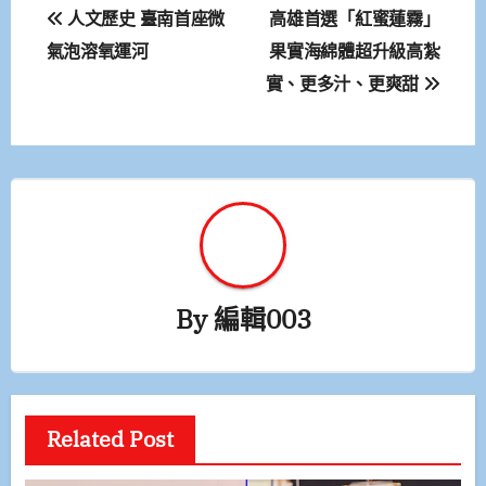
文
人文歷史 臺南首座微
高雄首選「紅蜜蓮霧」
章
氣泡溶氧運河
果實海綿體超升級高紮
實、更多汁、更爽甜
導
覽
By
編輯003
Related Post