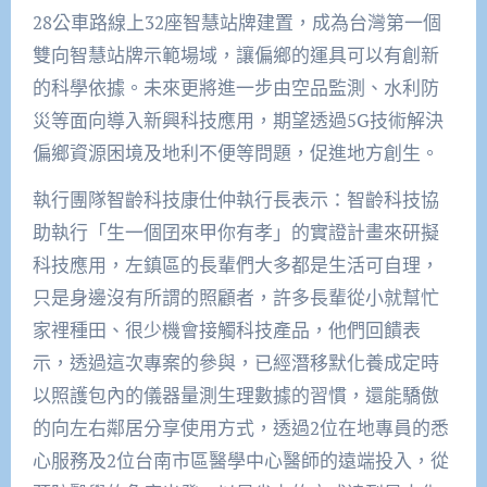
28公車路線上32座智慧站牌建置，成為台灣第一個
雙向智慧站牌示範場域，讓偏鄉的運具可以有創新
的科學依據。未來更將進一步由空品監測、水利防
災等面向導入新興科技應用，期望透過5G技術解決
偏鄉資源困境及地利不便等問題，促進地方創生。
執行團隊智齡科技康仕仲執行長表示：智齡科技協
助執行「生一個囝來甲你有孝」的實證計畫來研擬
科技應用，左鎮區的長輩們大多都是生活可自理，
只是身邊沒有所謂的照顧者，許多長輩從小就幫忙
家裡種田、很少機會接觸科技產品，他們回饋表
示，透過這次專案的參與，已經潛移默化養成定時
以照護包內的儀器量測生理數據的習慣，還能驕傲
的向左右鄰居分享使用方式，透過2位在地專員的悉
心服務及2位台南市區醫學中心醫師的遠端投入，從