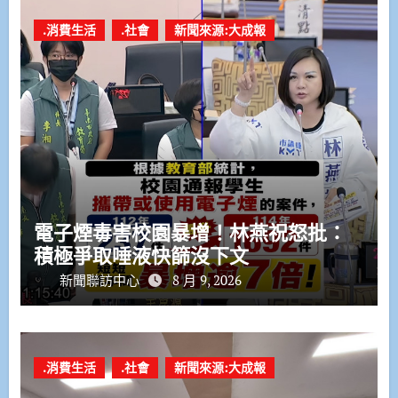
.消費生活
.社會
新聞來源:大成報
電子煙毒害校園暴增！林燕祝怒批：
積極爭取唾液快篩沒下文
新聞聯訪中心
8 月 9, 2026
.消費生活
.社會
新聞來源:大成報