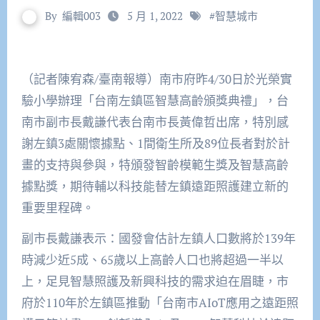
By
編輯003
5 月 1, 2022
#
智慧城市
（記者陳宥森/臺南報導）南市府昨4/30日於光榮實
驗小學辦理「台南左鎮區智慧高齡頒獎典禮」，台
南市副市長戴謙代表台南市長黃偉哲出席，特別感
謝左鎮3處關懷據點、1間衛生所及89位長者對於計
畫的支持與參與，特頒發智齡模範生獎及智慧高齡
據點獎，期待輔以科技能替左鎮遠距照護建立新的
重要里程碑。
副市長戴謙表示：國發會估計左鎮人口數將於139年
時減少近5成、65歲以上高齡人口也將超過一半以
上，足見智慧照護及新興科技的需求迫在眉睫，市
府於110年於左鎮區推動「台南市AIoT應用之遠距照