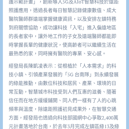
護示範計畫」，創新導入5G及AIoT智慧科技於遠距
照護應用，透過長者每日智慧記錄健康數值、成大
醫院醫師群遠端掌握健康資訊，以及安排左鎮特務
到府關懷協助，成功讓科技「入宅」進入偏遠地區
的長者家中，讓外地工作的子女及遠端醫師都能即
時掌握長輩的健康狀況，使高齡者可以繼續生活在
最熟悉的家，同時擁有醫院的專業、安心感。
經發局長陳凱凌表示：從根植於「人本需求」的科
技小鎮、引領產業發展的「5G 台南隊」到永續發展
的綠能推動，由數位科技和居民、產業、環境的日
常互動，智慧城市科技受到人們互惠的滋養、隨著
信任而在地方緩緩鋪開、同人們一樣有了人的心跳
頻率與溫度，除遠距照護初見成果外，在智慧交通
方面，經發局也透過向科技部國網中心爭取2,400萬
元計畫落地於台南，於去年3月完成左鎮區綠13及綠