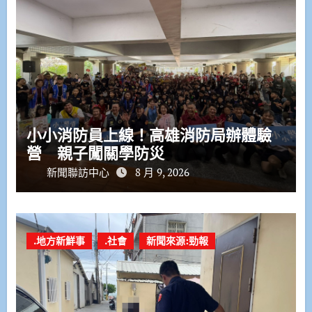
小小消防員上線！高雄消防局辦體驗
營 親子闖關學防災
新聞聯訪中心
8 月 9, 2026
.地方新鮮事
.社會
新聞來源:勁報