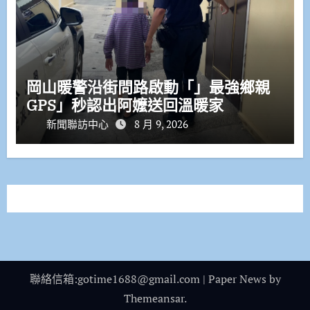
岡山暖警沿街問路啟動「」最強鄉親
GPS」秒認出阿嬤送回溫暖家
新聞聯訪中心
8 月 9, 2026
聯絡信箱:gotime1688@gmail.com
|
Paper News
by
Themeansar
.