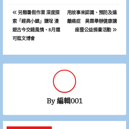
文
另類暑假作業 深度探
用故事來認識、預防及遠
章
索「經典小鎮」鹽埕 漫
離癌症 昊霖舉辦健康講
遊古今交錯風情、8月還
座暨公益捐書活動
導
可逛文博會
覽
By
編輯001