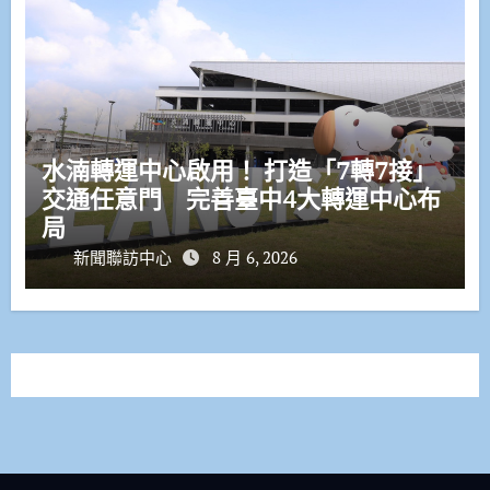
水湳轉運中心啟用！ 打造「7轉7接」
交通任意門 完善臺中4大轉運中心布
局
新聞聯訪中心
8 月 6, 2026