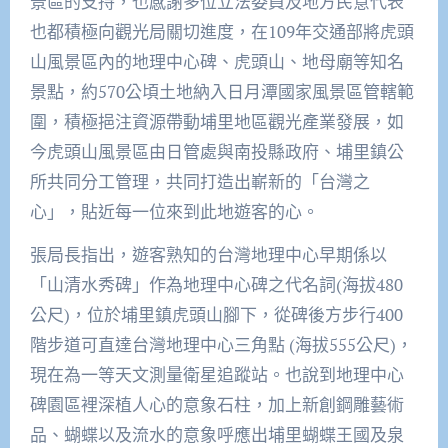
景區的支持，也感謝多位立法委員及地方民意代表
也都積極向觀光局關切進度，在109年交通部將虎頭
山風景區內的地理中心碑、虎頭山、地母廟等知名
景點，約570公頃土地納入日月潭國家風景區管轄範
圍，積極挹注資源帶動埔里地區觀光產業發展，如
今虎頭山風景區由日管處與南投縣政府、埔里鎮公
所共同分工管理，共同打造出嶄新的「台灣之
心」，貼近每一位來到此地遊客的心。
張局長指出，遊客熟知的台灣地理中心早期係以
「山清水秀碑」作為地理中心碑之代名詞(海拔480
公尺)，位於埔里鎮虎頭山腳下，從碑後方步行400
階步道可直達台灣地理中心三角點 (海拔555公尺)，
現在為一等天文測量衛星追蹤站。也說到地理中心
碑園區裡深植人心的意象石柱，加上新創鋼雕藝術
品、蝴蝶以及流水的意象呼應出埔里蝴蝶王國及泉