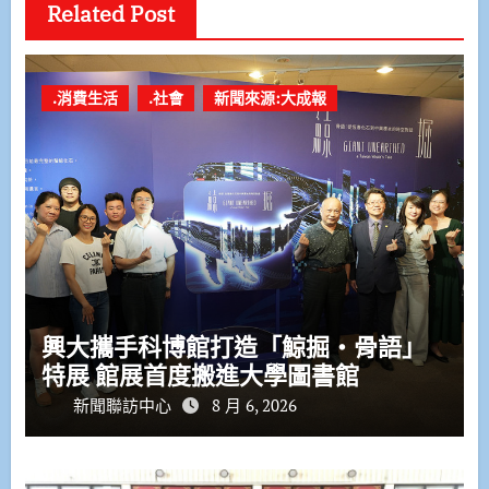
Related Post
.消費生活
.社會
新聞來源:大成報
興大攜手科博館打造「鯨掘・骨語」
特展 館展首度搬進大學圖書館
新聞聯訪中心
8 月 6, 2026