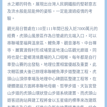
水之鄉的特色，展現出台灣人民鋼鐵般的堅韌意志
及流水般能屈能伸的姿態，一定能渡過疫情的考
驗。
觀光局日管處在110至111年間已投入近7000萬元的
經費，虎頭山風景區作為日管處的北端入口，可以
串聯埔里福興溫泉區、鯉魚潭、觀音瀑布、中台禪
寺、麗寶渡假村形成埔里盆地淺山區觀光廊道，同
時也是仁愛鄉清境農場的入口咽喉。每年都是自行
車登山賽的出發點，地理位置相當優越及重要，此
次轄區擴大後已辦理串聯鯉魚潭步道整建工程、虎
頭山山頂停車場及地理中心碑園區整建工程等，在
硬體建設方面將串聯地母廟、哲學步道、天旨宮登
山步道的虎頭山環狀登山步道系統建置、而虎頭山
遊客諮詢站興建工程將會以五星級的標準來改建既