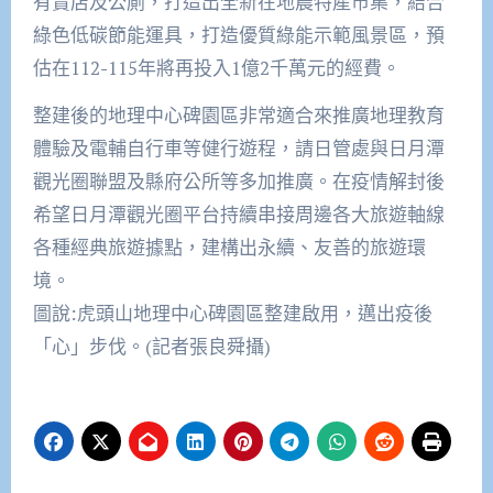
有賣店及公廁，打造出全新在地農特產市集，結合
綠色低碳節能運具，打造優質綠能示範風景區，預
估在112-115年將再投入1億2千萬元的經費。
整建後的地理中心碑園區非常適合來推廣地理教育
體驗及電輔自行車等健行遊程，請日管處與日月潭
觀光圈聯盟及縣府公所等多加推廣。在疫情解封後
希望日月潭觀光圈平台持續串接周邊各大旅遊軸線
各種經典旅遊據點，建構出永續、友善的旅遊環
境。
圖說:虎頭山地理中心碑園區整建啟用，邁出疫後
「心」步伐。(記者張良舜攝)