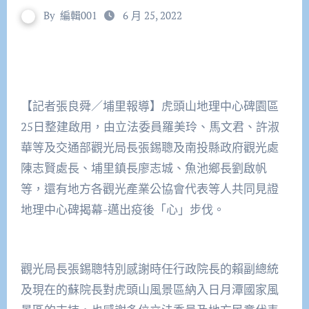
By
編輯001
6 月 25, 2022
【記者張良舜／埔里報導】虎頭山地理中心碑園區
25日整建啟用，由立法委員羅美玲、馬文君、許淑
華等及交通部觀光局長張錫聰及南投縣政府觀光處
陳志賢處長、埔里鎮長廖志城、魚池鄉長劉啟帆
等，還有地方各觀光產業公協會代表等人共同見證
地理中心碑揭幕-邁出疫後「心」步伐。
觀光局長張錫聰特別感謝時任行政院長的賴副總統
及現在的蘇院長對虎頭山風景區納入日月潭國家風