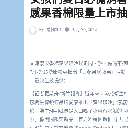
感果香棉限量上市抽i
By
編輯001
6 月 30, 2022
▲涼感果香棉蘋果繽沙趕走悶、熱、黏的不適
7/1-7/15愛康粉專推出「買蘋果送蘋果」活動，
／愛康生技提供)
【記者羅蔚舟/新竹報導】近年來，涼感衛生
感衛生棉領導品牌愛康推出「蘋果繽沙」涼感
底，讓生理期就像是大口喝了冰爽汽水般的消
沙」係期間限定新品，官方粉絲團還推出「買
處曬訂單，就有機會將Apple iPad mini 6（