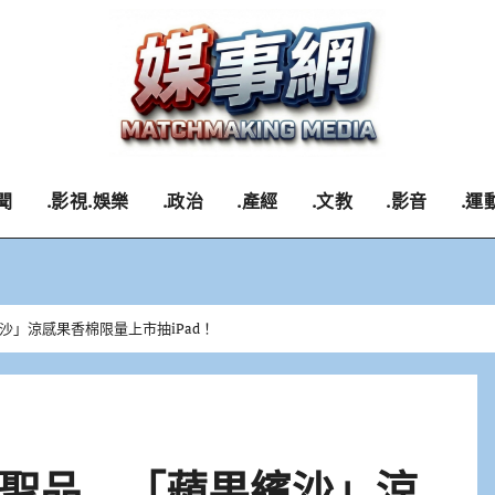
聞
.影視.娛樂
.政治
.產經
.文教
.影音
.運
」涼感果香棉限量上市抽iPad！
聖品 「蘋果繽沙」涼