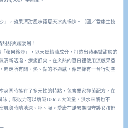
沙」，蘋果清甜風味讓夏天冰爽暢快。（圖／愛康生技
清甜舒爽超消暑！
香棉「蘋果繽沙」，以天然精油成分，打造出蘋果微甜般的
氣清新活潑、療癒舒爽。在炎熱的夏日裡使用涼感果香
，趕走所有悶、熱、黏的不適感，像是擁有一台行動空
本身同時擁有了多元性的特點，包含獨家抑菌配方，在
異味；吸收力可以瞬吸100c.c.大流量，洪水來襲也不
密肌隨時隨地深、呼、吸。愛康在酷暑期間守護女孩們