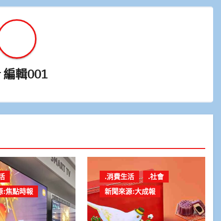
y
編輯001
活
.消費生活
.社會
源:焦點時報
新聞來源:大成報