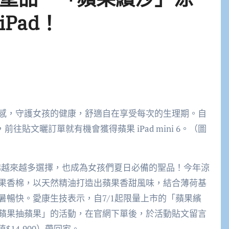
Pad！
感，守護女孩的健康，舒適自在享受每次的生理期。自
前往貼文曬訂單就有機會獲得蘋果 iPad mini 6。（圖
棉越來越多選擇，也成為女孩們夏日必備的聖品！今年涼
果香棉，以天然精油打造出蘋果香甜風味，結合薄荷基
暑暢快。愛康生技表示，自7/1起限量上市的「蘋果繽
蘋果抽蘋果」的活動，在官網下單後，於活動貼文留言
價值$14,900）帶回家。