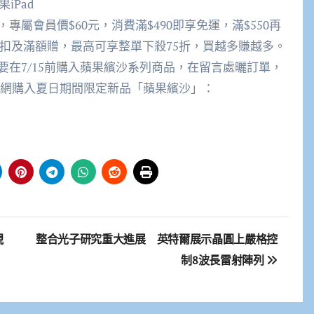
iPad
屬會員價$60元，消費滿$490即享免運，滿$550再
額折扣及滿額贈，最高可享整單下殺75折，買越多賺越多。
在7/15前購入蘋果繽沙系列商品，在留言處曬訂單，
到愛康官網購入夏日期間限定新品「蘋果繽沙」：
硯
整合光子研究重大進展 英特爾展示晶圓上嚴格控
制8波長雷射陣列