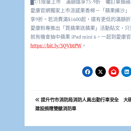
█7/1限量上市 滿額還享75-9折 曬訂單抽蘋果
愛康官網獨家上市涼感果香棉－「蘋果繽沙」，專
享9折。若消費滿$1600起，還有更低的滿
愛康粉專推出「買蘋果送蘋果」活動貼文，只要
就有機會抽中蘋果 iPad mini 6。一起
https://bit.ly/3QVbtPW
。
文
提升竹市消防局消防人員出勤行車安全 大
章
建設捐贈雙艙消防車
導