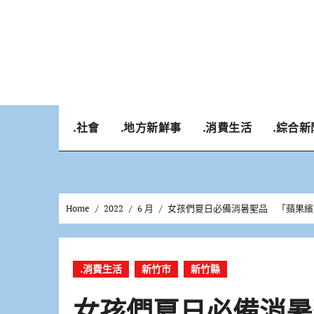
Skip
to
content
.社會
.地方新鮮事
.消費生活
.綜合新
Home
2022
6 月
女孩們夏日必備消暑聖品 「蘋果繽沙
.消費生活
新竹市
新竹縣
女孩們夏日必備消暑