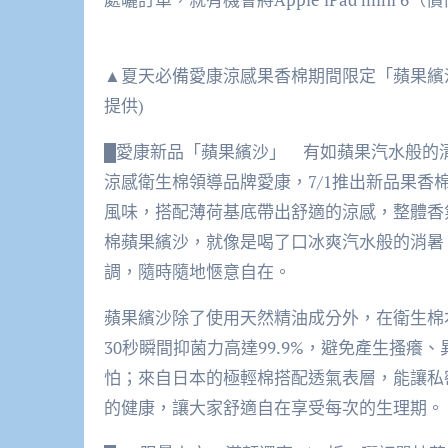
▲夏天必備愛康涼感果香棉期間限定「蘋果繽
提供)
█愛康新品「蘋果繽沙」 有如蘋果汽水般的
涼感衛生棉領導品牌愛康，7/1推出新品果
風味，搭配薄荷基底帶出舒適的涼感，整體香
棉蘋果繽沙，就像是喝了口冰爽汽水般的消暑
調，隨時隨地愜意自在。
蘋果繽沙除了使用天然精油成分外，在衛生棉
30秒瞬間抑菌力高達99.9%，避免產生搔癢、
怕；來自日本的極輕棉搭配透氣表層，能讓私
的健康，讓大家舒適自在享受每次的生理期。