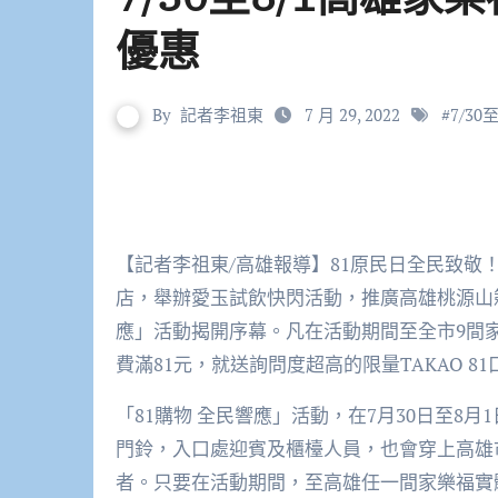
優惠
By
記者李祖東
7 月 29, 2022
#
7/3
【記者李祖東/高雄報導】81原民日全民致敬！
店，舉辦愛玉試飲快閃活動，推廣高雄桃源山籟愛
應」活動揭開序幕。凡在活動期間至全市9間
費滿81元，就送詢問度超高的限量TAKAO 81
「81購物 全民響應」活動，在7月30日至8
門鈴，入口處迎賓及櫃檯人員，也會穿上高雄市
者。只要在活動期間，至高雄任一間家樂福實