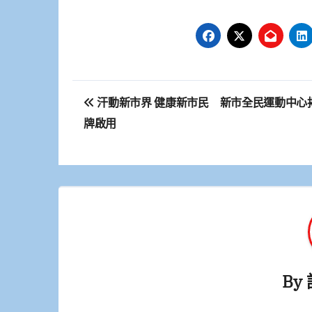
文
汗動新市界 健康新市民 新市全民運動中心
章
牌啟用
導
覽
By