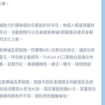
口罩。
福致力於讓每個存在都能好好存在，每個人都值得最好
住民日，活動期間可以在高雄家樂福9間量販店看見身著
同文化之美。
家樂福及原駁館一同響應8月1日原住民族日，讓原住民
玉。阿布斯主委提到，TAKAO 81口罩融合高雄在地
意象，並製作紅、黃兩種顏色，樣式一曝光，詢問度超
不限在家樂福及原駁館，高雄市原民會還媒合到都會區及原
包括消費享81折及85折、限定餐點特價81元、穿著原住
優惠時間有所不同，請民眾把握機會啦！