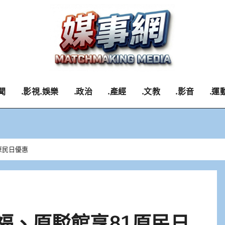
聞
.影視.娛樂
.政治
.產經
.文教
.影音
.運
1原民日優惠
家樂福、原駁館享81原民日