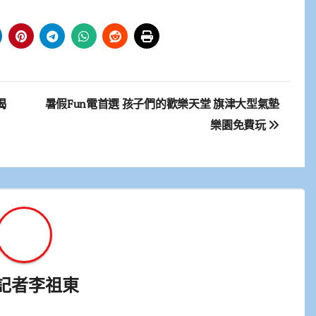
揭
暑假Fun電首選 孩子們的歡樂天堂 旗津大型氣墊
樂園免費玩
記者李祖東