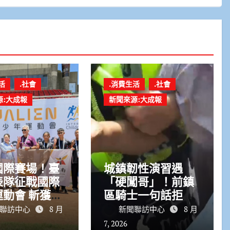
活
.社會
.消費生活
.社會
源:大成報
新聞來源:大成報
國際賽場！臺
城鎮韌性演習遇
表隊征戰國際
「硬闖哥」！前鎮
動會 斬獲7
區騎士一句話拒停
4銅
車恐重罰
聯訪中心
8 月
新聞聯訪中心
8 月
7, 2026