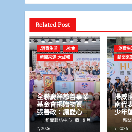
Related Post
.消費生活
.社會
.消費生
新聞來源:大成報
新聞來
全聯慶祥慈善事業
揚威
基金會捐贈物資
南代
張善政：讓愛心觸
少年運
及更多需要的市民
金2銀
新聞聯訪中心
8 月
新聞
7, 2026
7, 2026