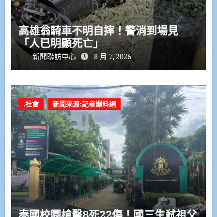
高雄翁騎車不明自摔！警消到場見
「人已明顯死亡」
新聞聯訪中心
8 月 7, 2026
.社會
新聞來源:記者爆料網
泰國校園槍擊8死22傷！國三生弒祖父