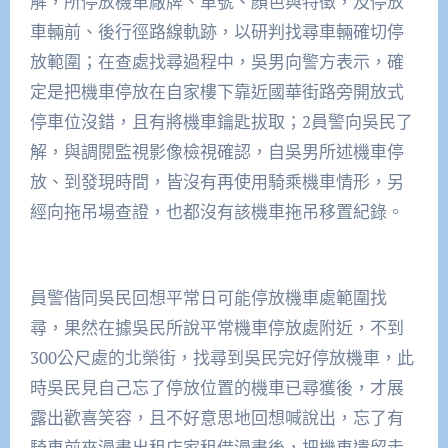
解，所停放機車廠牌、車號、顏色與特徵，及停放
車輛前、後行徑路線軌跡，以研判找尋車輛確切停
放範圍；在查處找尋過程中，吳男向警方表示，確
定是把機車停放在自家樓下靠近國華街路旁開放式
停車位沒錯，且有將機車鑰匙拔取；2員警向吳民了
解，與調閱監視影像檢視確認，自吳男所述機車停
放、到發現時間，皆沒有再使用騎乘機車情形，另
經向拖吊場查證，也都沒有該機車拖吊移置紀錄。
員警偕同吳民回想平常日可能停放機車處範圍找
尋，果然在據吳民所說平常機車停放處附近，不到
300公尺處的北榮街，找尋到吳民完好停放機車，此
時吳民見自己忘了停放位置的機車已尋獲後，才展
露出歡喜笑容，且不好意思地回想喊說出，忘了有
騎車前來漫畫出租店家租借漫畫後，把機車遺留走