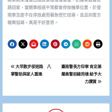
路回家，當開車經過平常都會停放機車位置，於發
現車怎麼不在停放處而著急慌忙找尋，並且向警方
報案協尋，真是不好意思。
文
大早散步卻迷路 八
臺南警長方仰寧 肯定基
章
掌警助與家人重逢
層員警前線用槍 給予大
力讚賞
導
覽