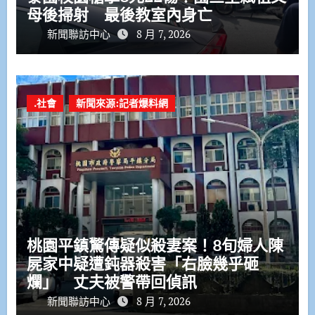
母後掃射 最後教室內身亡
新聞聯訪中心
8 月 7, 2026
.社會
新聞來源:記者爆料網
桃園平鎮驚傳疑似殺妻案！8旬婦人陳
屍家中疑遭鈍器殺害「右臉幾乎砸
爛」 丈夫被警帶回偵訊
新聞聯訪中心
8 月 7, 2026