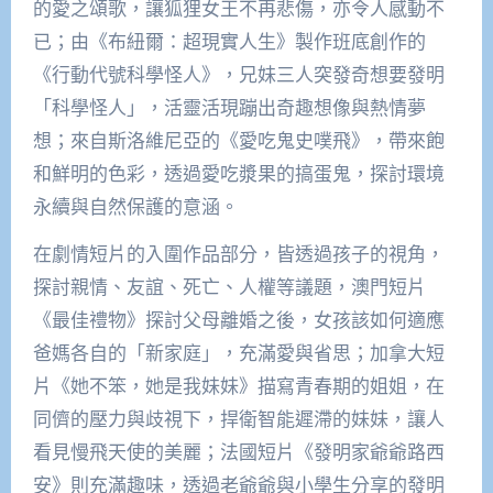
的愛之頌歌，讓狐狸女王不再悲傷，亦令人感動不
已；由《布紐爾：超現實人生》製作班底創作的
《行動代號科學怪人》，兄妹三人突發奇想要發明
「科學怪人」，活靈活現蹦出奇趣想像與熱情夢
想；來自斯洛維尼亞的《愛吃鬼史噗飛》，帶來飽
和鮮明的色彩，透過愛吃漿果的搞蛋鬼，探討環境
永續與自然保護的意涵。
在劇情短片的入圍作品部分，皆透過孩子的視角，
探討親情、友誼、死亡、人權等議題，澳門短片
《最佳禮物》探討父母離婚之後，女孩該如何適應
爸媽各自的「新家庭」，充滿愛與省思；加拿大短
片《她不笨，她是我妹妹》描寫青春期的姐姐，在
同儕的壓力與歧視下，捍衛智能遲滯的妹妹，讓人
看見慢飛天使的美麗；法國短片《發明家爺爺路西
安》則充滿趣味，透過老爺爺與小學生分享的發明