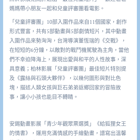
媽媽帶小朋友一起和兒童評審團看電影。
「兒童評審團」10部入圍作品來自11個國家，創作
形式豐富，共有5部動畫與5部劇情短片，其中動畫
入圍作品來勢洶洶，台灣導演董恆瑞的《交戰》，
在短短的6分鐘，以敵對的戰鬥機駕駛為主角，當他
們不幸迫降海上，展現出愛與和平的人性故事，深
具意義；柏林影展「兒童評審團」最佳短片特別提
及《露絲與石頭大夥伴》，以幾何圖形與對比色
塊，描述人類女孩與巨石弟弟返鄉回家的冒險故
事，讓小小孩也能目不轉睛。
安錫動畫影展「青少年觀眾票選獎」《給狐狸女王
的情書》，運用充滿情感的手繪動畫，譜寫出溫馨