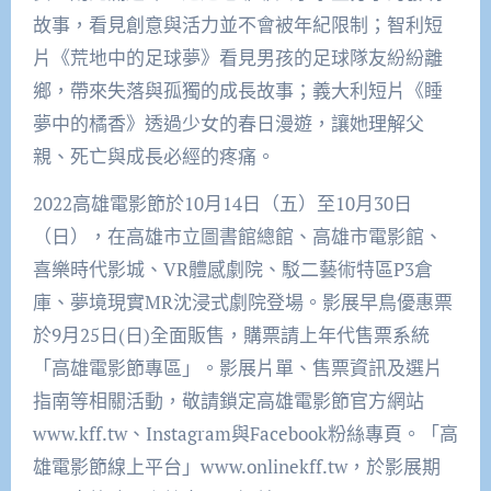
故事，看見創意與活力並不會被年紀限制；智利短
片《荒地中的足球夢》看見男孩的足球隊友紛紛離
鄉，帶來失落與孤獨的成長故事；義大利短片《睡
夢中的橘香》透過少女的春日漫遊，讓她理解父
親、死亡與成長必經的疼痛。
2022高雄電影節於10月14日（五）至10月30日
（日），在高雄市立圖書館總館、高雄市電影館、
喜樂時代影城、VR體感劇院、駁二藝術特區P3倉
庫、夢境現實MR沈浸式劇院登場。影展早鳥優惠票
於9月25日(日)全面販售，購票請上年代售票系統
「高雄電影節專區」。影展片單、售票資訊及選片
指南等相關活動，敬請鎖定高雄電影節官方網站
www.kff.tw、Instagram與Facebook粉絲專頁。「高
雄電影節線上平台」www.onlinekff.tw，於影展期