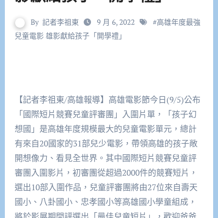
By
記者李祖東
9 月 6, 2022
#
高雄年度最強
兒童電影 雄影獻給孩子「開學禮」
【記者李祖東/高雄報導】高雄電影節今日(9/5)公布
「國際短片競賽兒童評審團」入圍片單，「孩子幻
想國」是高雄年度規模最大的兒童電影單元，總計
有來自20國家的31部兒少電影，帶領高雄的孩子敞
開想像力、看見全世界。其中國際短片競賽兒童評
審團入圍影片，初審團從超過2000件的競賽短片，
選出10部入圍作品，兒童評審團將由27位來自壽天
國小、八卦國小、忠孝國小等高雄國小學童組成，
將於影展期間評選出「最佳兒童短片」，歡迎爸爸