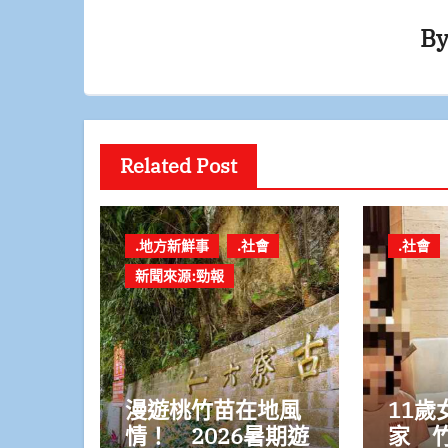
B
Related Post
.地方新鮮事
.社會
.社會
新聞來源:勁報
漫遊桃竹苗在地風
11歲
情！ 2026暑期遊
家 