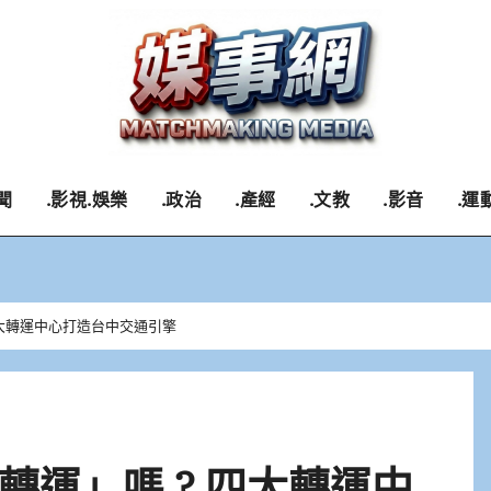
聞
.影視.娛樂
.政治
.產經
.文教
.影音
.運
四大轉運中心打造台中交通引擎
運」嗎 ? 四大轉運中