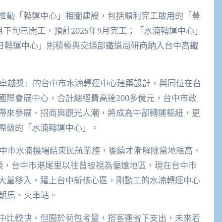
推動「轉運中心」相關建設，包括順利完工啟用的「豐
月下旬已開工，預計2025年9月完工；「水湳轉運中心」
「烏日轉運中心」則積極與交通部鐵道局研商納入台中高鐵
類卓越獎」的台中市水湳轉運中心建築設計，與同位在台
國際會展中心，合計總經費高達200多億元，台中市政
帶來參展、招商與觀光人潮，將成為中部轉運樞紐，更
際級的「水湳轉運中心」。
台中市水湳機場結束民航業務，後續才漸解除當地限高、
公頃，台中市港尾里以往曾被視為偏遠地區，現在台中市
大量移入，躍上台中新核心區，剛動工的水湳轉運中心
到朝馬、火車站。
中比較快，但囿於荷包考量，搭客運省下支出，未來若