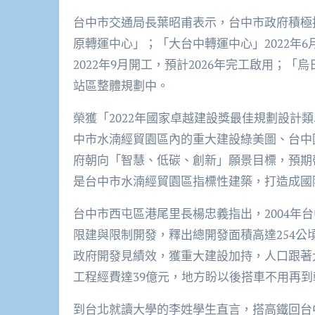
台中市交通局長葉昭甫表示，台中市政府積極
原轉運中心」；「大台中轉運中心」2022年6
2022年9月開工，預計2026年完工啟用；
站區整體規劃中。
榮獲「2022年國家卓越建設獎最佳規劃設計
中市水湳經貿園區內的重大建設綠美圖、台中
府朝向「智慧、低碳、創新」願景目標，預期
是台中市水湳經貿園區指標性建築，打造成國
台中市西屯區港尾里長楊忠義指出，2004年
限建與限制開發，釋出總開發面積高達254
政府開發見績效，獲重大建設加持，人口跟著
工程經費達39億元，地方盼以後搭車不用再
到台北就讀大學的李姓學生直言，搭高鐵回台