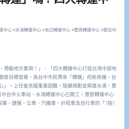
運中心
#
水湳轉運中心
#
烏日轉運中心
#
豐原轉運中心
#
鄒志中
心，帶動地方繁榮！」、「四大轉運中心打造台灣中部地
願景目標發展，為台中市民帶來「轉運」的新商機，台
心」，上任後克服重重困難，陸續規劃並興建水湳、豐
其中台中火車站、水湳轉運中心已開工，豐原轉運中心
、客運、捷運、公車、汽機車、計程車及自行車的「7接7