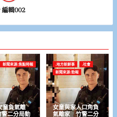
y
編輯002
新聞來源:焦點時報
.地方新鮮事
.社會
新聞來源:勁報
女童負氣離
女童與家人口角負
竹警二分局動
氣離家 竹警二分