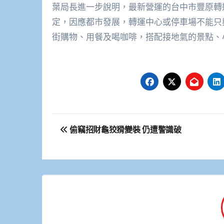
葉局長進一步說明，最新營運的台中市豐原轉
定，因應都市發展，轉運中心或停車場不能只
街購物、用餐及喝咖啡，搭配接地氣的景點、
文
偷竊招財龜狡猾變裝 仍遭警識破
章
導
覽