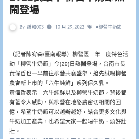
鬧登場
By
編輯003
10 月 29, 2022
#
柳營牛奶節
（記者陳宥森/臺南報導）柳營區一年一度特色活
動「柳營牛奶節」今(29)日熱鬧登場，台南市長
黃偉哲也一早前往柳營共襄盛舉，搶先試喝柳營
農會新上市的「六牛純鮮」系列保久乳。
黃偉哲表示：六牛純鮮以及柳營牛奶節，背後都
有著令人感動，與柳營在地酪農密切相關的回
憶，希望牛奶節可以越辦越好，結合更多文化與
牛奶加工產業，也希望大家一起喝牛奶、頭好壯
壯。