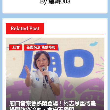
By
編輯003
Related Post
.社會
新聞來源:焦點時報
廟口音樂會熱鬧登場！柯志恩重砲轟
綠營防疫冷血、食安不透明