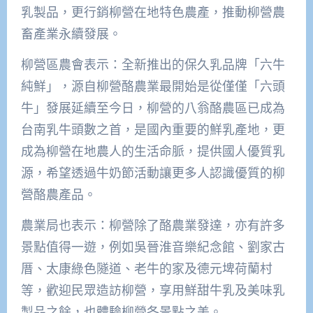
乳製品，更行銷柳營在地特色農產，推動柳營農
畜產業永續發展。
柳營區農會表示：全新推出的保久乳品牌「六牛
純鮮」，源自柳營酪農業最開始是從僅僅「六頭
牛」發展延續至今日，柳營的八翁酪農區已成為
台南乳牛頭數之首，是國內重要的鮮乳產地，更
成為柳營在地農人的生活命脈，提供國人優質乳
源，希望透過牛奶節活動讓更多人認識優質的柳
營酪農產品。
農業局也表示：柳營除了酪農業發達，亦有許多
景點值得一遊，例如吳晉淮音樂紀念館、劉家古
厝、太康綠色隧道、老牛的家及德元埤荷蘭村
等，歡迎民眾造訪柳營，享用鮮甜牛乳及美味乳
製品之餘，也體驗柳營各景點之美。