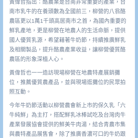
黃偉哲指出：酪農業是台南非常重要的產業，台
南市乳牛的在養頭數為全國前三，柳營的八翁酪
農區更以1萬1千頭高居南市之首，為國內重要的
鮮乳產地，更是柳營在地農人的生活命脈，提供
國人優質乳源，希望藉著牛奶節，持續推廣鮮乳
及相關製品，提升酪農產業收益，讓柳營優質酪
農區的形象深植人心。
黃偉哲也一一造訪現場柳營在地農特產展銷攤
位，推薦優質農產品，並與現場逛攤位的民眾拍
照互動。
今年牛奶節活動以柳營農會新上市的保久乳「六
牛純鮮」為主打，搭配鮮乳冰棒試吃及台灣肉牛
產業發展協會提供的鮮美牛肉湯，結合青農市集
與農特產品展售會，除了推廣香濃可口的牛奶跟