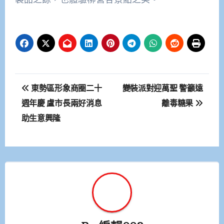
文
東勢區形象商圈二十
變裝派對迎萬聖 警籲遠
章
週年慶 盧市長兩好消息
離毒糖果
助生意興隆
導
覽