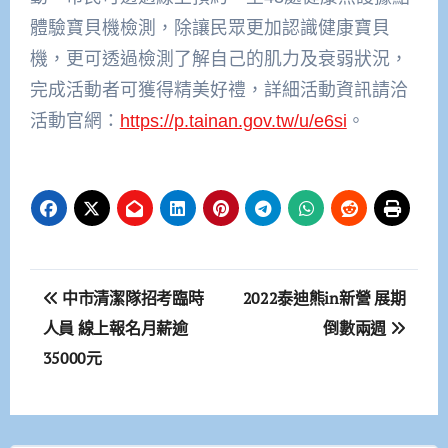
體驗寶貝機檢測，除讓民眾更加認識健康寶貝
機，更可透過檢測了解自己的肌力及衰弱狀況，
完成活動者可獲得精美好禮，詳細活動資訊請洽
活動官網：
https://p.tainan.gov.tw/u/e6si
。
文
中市清潔隊招考臨時
2022泰迪熊in新營 展期
章
人員 線上報名月薪逾
倒數兩週
35000元
導
覽