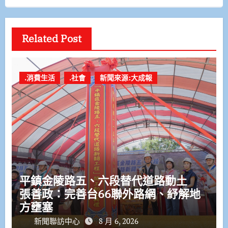
Related Post
.消費生活
.社會
新聞來源:大成報
平鎮金陵路五、六段替代道路動土
張善政：完善台66聯外路網、紓解地
方壅塞
新聞聯訪中心
8 月 6, 2026