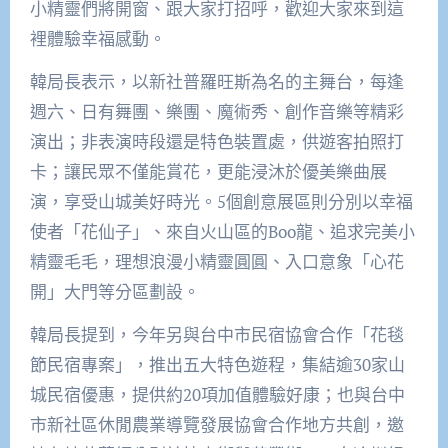
小精靈們將開窗、跟大家打招呼，歡迎大家來到這
裡體驗幸福感動。
韓局長表示，以新社普羅旺斯為名的主舞台，每逢
週六、日有舞團、樂團、魔術秀、創作音樂等精彩
演出；非表演時段還是特色裝置處，供遊客拍照打
卡；讓民眾不僅能賞花，更能浸沐於優美樂曲展
演，享受山城美好時光。5個創意展區則分別以幸福
使者「花仙子」、來自火山區的Boo龍、追求完美小
精靈毛毛，理想浪漫小精靈圓圓、入口意象「心花
開」大門等分區劃設。
韓局長提到，今年另與台中市民宿協會合作「花毯
節民宿專案」，推出五大特色遊程，集結逾30家山
城民宿優惠，提供約20項加值體驗好康；也與台中
市新社區休閒農業導覽發展協會合作地方共創，邀