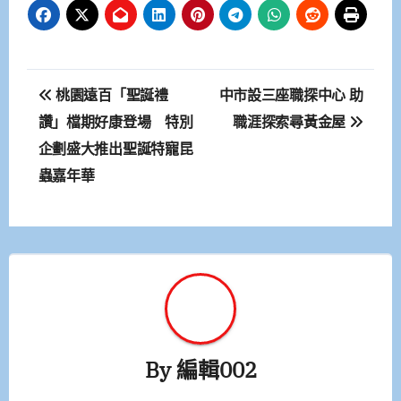
文
桃園遠百「聖誕禮
中市設三座職探中心 助
章
讚」檔期好康登場 特別
職涯探索尋黃金屋
企劃盛大推出聖誕特寵昆
導
蟲嘉年華
覽
By
編輯002