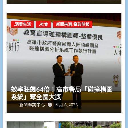
.消費生活
.社會
新聞來源:警政時報
效率狂飆64倍！高市警局「碰撞構圖
系統」奪全國大獎
新聞聯訪中心
8 月 6, 2026