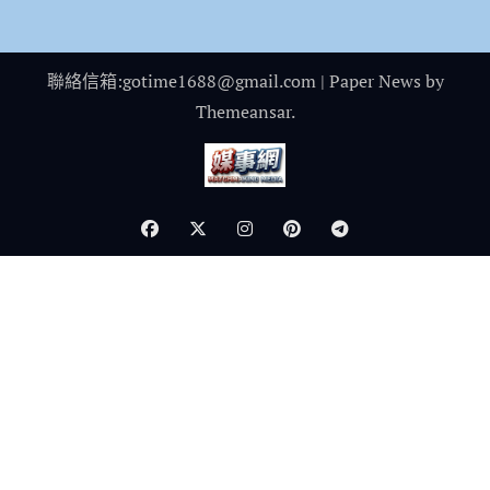
聯絡信箱:gotime1688@gmail.com
|
Paper News
by
Themeansar
.