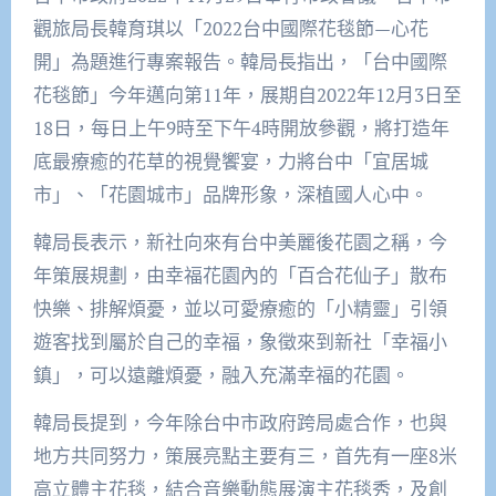
觀旅局長韓育琪以「2022台中國際花毯節—心花
開」為題進行專案報告。韓局長指出，「台中國際
花毯節」今年邁向第11年，展期自2022年12月3日至
18日，每日上午9時至下午4時開放參觀，將打造年
底最療癒的花草的視覺饗宴，力將台中「宜居城
市」、「花園城市」品牌形象，深植國人心中。
韓局長表示，新社向來有台中美麗後花園之稱，今
年策展規劃，由幸福花園內的「百合花仙子」散布
快樂、排解煩憂，並以可愛療癒的「小精靈」引領
遊客找到屬於自己的幸福，象徵來到新社「幸福小
鎮」，可以遠離煩憂，融入充滿幸福的花園。
韓局長提到，今年除台中市政府跨局處合作，也與
地方共同努力，策展亮點主要有三，首先有一座8米
高立體主花毯，結合音樂動態展演主花毯秀，及創