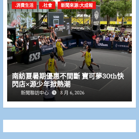
.消費生活
.社會
新聞來源:大成報
南紡夏暑期優惠不間斷 寶可夢30th快
閃店×源少年掀熱潮
新聞聯訪中心
8 月 6, 2026