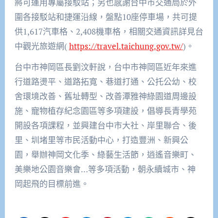
將可運用專屬接駁站；另也感謝台中市交通局於外
圍各接駁站和捷運沿線，盤點10座停車場，共可提
供1,617汽車格、2,408機車格，相關交通資訊詳見台
中觀光旅遊網(
https://travel.taichung.gov.tw/
)。
台中市神岡區長劉汶軒說，台中市神岡區近年來進
行道路燙平、道路拓寬、巷道打通、公托公幼、校
舍環境改善、舊址轉型、改善潭雅神綠園道周邊設
施、寵物植存紀念園區等多項建設，倡導長青學苑
開設各項課程，並興建台中市大社、岸里聯合、後
里、圳堵里等市民活動中心，打造豐洲、新興公
園，舉辦神岡文化季、綠藝生活節，逍遙音樂町、
美樂地公園音樂會…等多項活動，朝永續城市、神
岡起飛的目標前進。