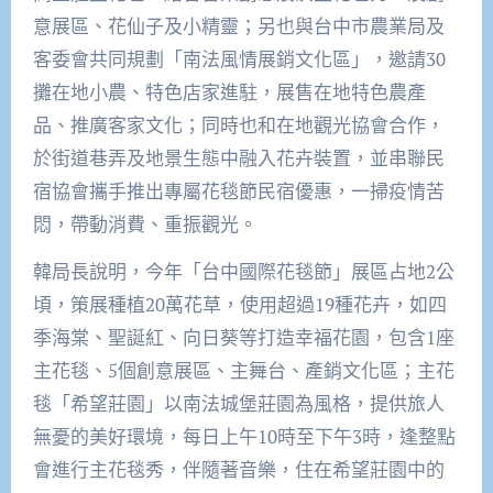
意展區、花仙子及小精靈；另也與台中市農業局及
客委會共同規劃「南法風情展銷文化區」，邀請30
攤在地小農、特色店家進駐，展售在地特色農產
品、推廣客家文化；同時也和在地觀光協會合作，
於街道巷弄及地景生態中融入花卉裝置，並串聯民
宿協會攜手推出專屬花毯節民宿優惠，一掃疫情苦
悶，帶動消費、重振觀光。
韓局長說明，今年「台中國際花毯節」展區占地2公
頃，策展種植20萬花草，使用超過19種花卉，如四
季海棠、聖誕紅、向日葵等打造幸福花園，包含1座
主花毯、5個創意展區、主舞台、產銷文化區；主花
毯「希望莊園」以南法城堡莊園為風格，提供旅人
無憂的美好環境，每日上午10時至下午3時，逢整點
會進行主花毯秀，伴隨著音樂，住在希望莊園中的