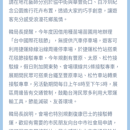
請在地花藝師分別於協中街與華豐街口、白冷圳紀
念公園進行花卉布置，透過大家的巧手創意，讓遊
客充分感受浪漫花鄉風情。
韓局長提醒，今年度因借用種苗場苗圃用地辦理
「台中國際花毯節」，無提供汽車停車場，遊客可
利用捷運綠線沿線周邊停車場，於捷運松竹站搭乘
花毯節接駁專車，今年規劃有豐原、太原、松竹接
駁線，假日則加開東勢、會場環線共5條接駁專車，
展期間民眾可搭乘台鐵至豐原車站、松竹車站轉乘
接駁專車，另活動期間每日上午8時至下午5時，展
區周邊皆有交通管制，鼓勵台灣民眾多利用大眾運
輸工具，節能減碳、友善環境。
韓局長說明，會場也特別規劃復康巴士的接駁轉
運，歡迎有需要的市民朋友向台中市社會局申請，