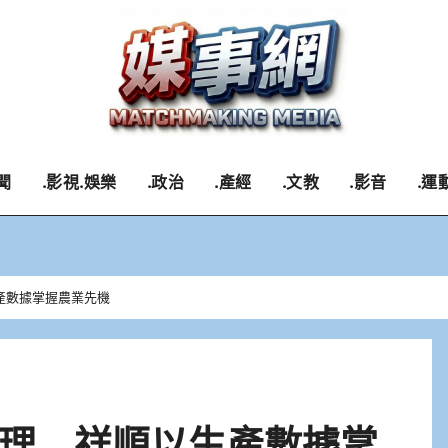
聞
.影視.娛樂
.政治
.產經
.文教
.影音
.運
產數據掌握農業先機
理 祥順以生產數據掌