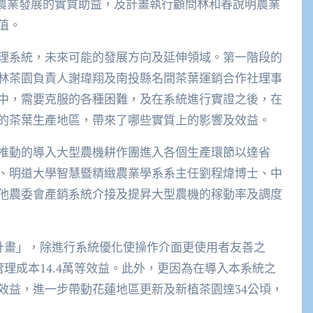
來農業發展的實質助益，及計畫執行顧問林和春說明農業
值。
理系統，未來可能的發展方向及延伸領域。第一階段的
林茶園負責人謝瑋翔及南投縣名間茶葉運銷合作社理事
中，需要克服的各種困難，及在系統進行實證之後，在
的茶葉生產地區，帶來了哪些實質上的影響及效益。
推動的導入大型農機耕作團進入各個生產環節以達省
、明道大學智慧暨精緻農業學系系主任劉程煒博士、中
他農委會產銷系統介接及提昇大型農機的稼動率及調度
散計畫」，除進行系統優化使操作介面更使用者友善之
管理成本14.4萬等效益。此外，更因為在導入本系統之
效益，進一步帶動花蓮地區更新及新植茶園達34公頃，