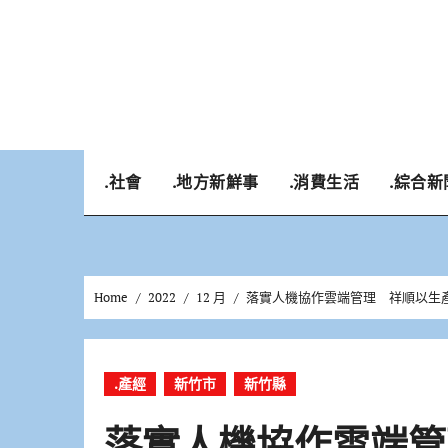
Skip
to
content
.社會
.地方新鮮事
.消費生活
.綜合新
Home
2022
12 月
落實人機協作雲端管理 祥順以生
.產經
新竹市
新竹縣
落實人機協作雲端管