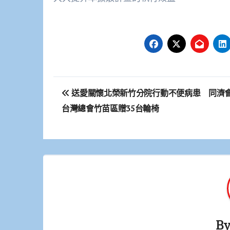
文
送愛關懷北榮新竹分院行動不便病患 同濟
章
台灣總會竹苗區贈35台輪椅
導
覽
B