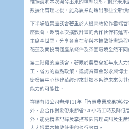
惟揚說明本次開發出來的精準GPS，對於未
數據化管理之後，能為農業創造出哪些全新價
下半場遠景座談會著重於人機高效協作雲端管
座談會，邀請本次擴散計畫的合作伙伴花蓮吉
主席李世堅，分享各自在參與本擴散計畫過程
花蓮及南投兩個產業條件及茶園環境全然不同
第二階段的座談會，著眼於農委會近年來大力
工、省力的重點政策，邀請資策會彭永興博士
衛發展中心林建華經理來對談本系統未來與其
能力的可能性。
祥順有限公司辦理111年「智慧農業成果擴
外，為合作對象帶來節省720小時工時及降低
外，能更精準記錄及掌控茶園管理資訊及生產
大大提昇本擴散計畫的執行效益。