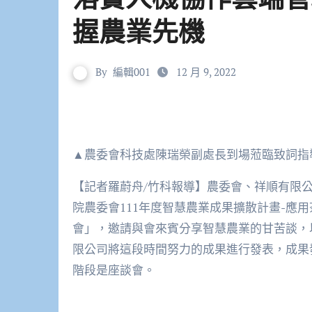
握農業先機
By
編輯001
12 月 9, 2022
▲農委會科技處陳瑞榮副處長到場蒞臨致詞指
【記者羅蔚舟/竹科報導】農委會、祥順有限
院農委會111年度智慧農業成果擴散計畫-應
會」，邀請與會來賓分享智慧農業的甘苦談，
限公司將這段時間努力的成果進行發表，成果
階段是座談會。