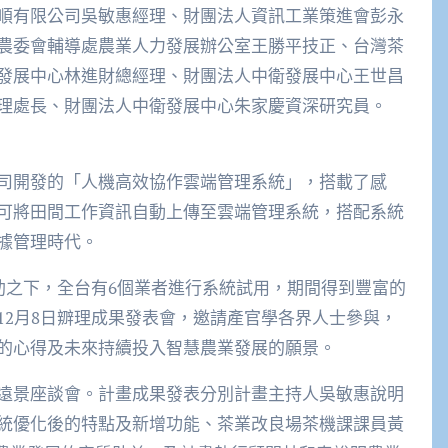
順有限公司吳敏惠經理、財團法人資訊工業策進會彭永
農委會輔導處農業人力發展辦公室王勝平技正、台灣茶
發展中心林進財總經理、財團法人中衛發展中心王世昌
理處長、財團法人中衛發展中心朱家慶資深研究員。
司開發的「人機高效協作雲端管理系統」，搭載了感
可將田間工作資訊自動上傳至雲端管理系統，搭配系統
據管理時代。
助之下，全台有6個業者進行系統試用，期間得到豐富的
12月8日辧理成果發表會，邀請產官學各界人士參與，
的心得及未來持續投入智慧農業發展的願景。
遠景座談會。計畫成果發表分別計畫主持人吳敏惠說明
統優化後的特點及新增功能、茶業改良場茶機課課員黃