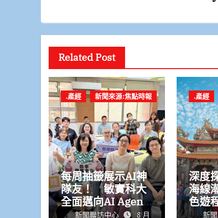
Related Post
.產經
新聞來源:焦點時報
.產經
每周抽籤展示AI神
深度
隊友！ 敏實科大
海線
全面邁向AI Agent
色遊
大學新里程
報名
新聞聯訪中心
8 月
新聞