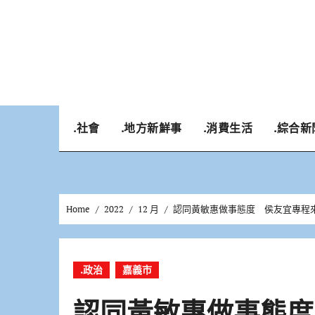
Skip
to
content
.社會
.地方新鮮事
.消費生活
.綜合新
Home
2022
12 月
認同黃敏惠做事態度 侯友宜專程
.政治
嘉義市
認同黃敏惠做事態度