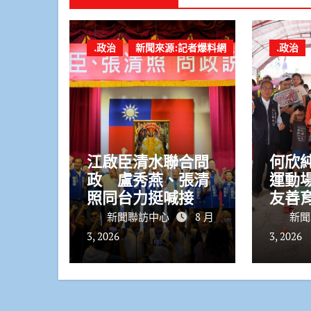
.政治
新聞來源:記者爆料網
.政治
江啟臣清水聯合問
何欣
政 盧秀燕、張清
運動
照同台力挺喊接棒
友善
拚國際臺中
應高
新聞聯訪中心
8 月
新聞
3, 2026
3, 2026