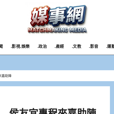
聞
.影視.娛樂
.政治
.產經
.文教
.影音
.運
來嘉助陣
 侯友宜專程來嘉助陣