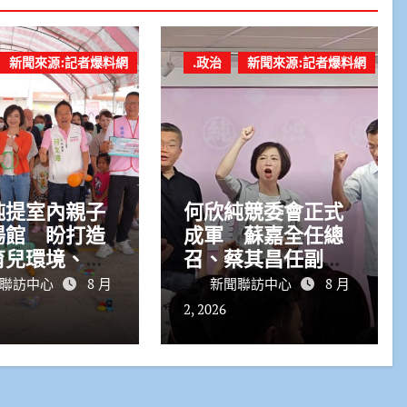
新聞來源:記者爆料網
.政治
新聞來源:記者爆料網
純提室內親子
何欣純競委會正式
場館 盼打造
成軍 蘇嘉全任總
育兒環境、回
召、蔡其昌任副召
溫生活需求
集人力拚台中市長
聯訪中心
8 月
新聞聯訪中心
8 月
勝選
2, 2026