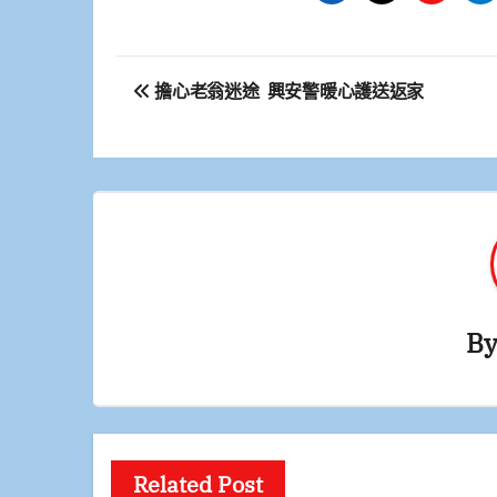
文
擔心老翁迷途 興安警暖心護送返家
章
導
覽
B
Related Post