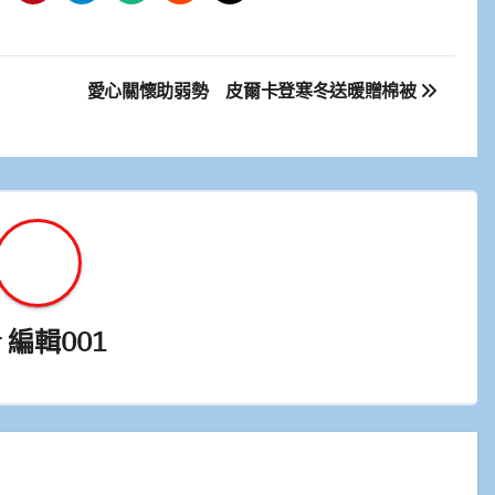
愛心關懷助弱勢 皮爾卡登寒冬送暖贈棉被
y
編輯001