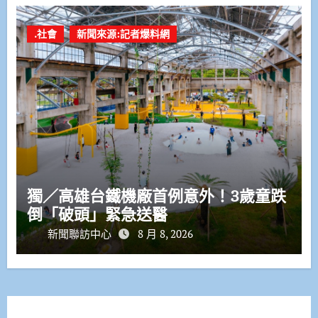
.社會
新聞來源:記者爆料網
獨／高雄台鐵機廠首例意外！3歲童跌
倒「破頭」緊急送醫
新聞聯訪中心
8 月 8, 2026