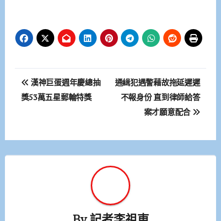
文
漢神巨蛋週年慶總抽
通緝犯遇警藉故拖延遲遲
章
獎53萬五星郵輪特獎
不報身份 直到律師給答
案才願意配合
導
覽
By
記者李祖東