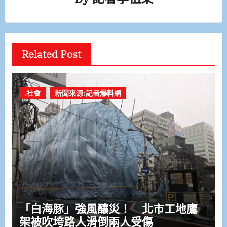
Related Post
.社會
新聞來源:記者爆料網
「白海豚」強風釀災！ 北市工地鷹
架被吹垮路人滑倒兩人受傷