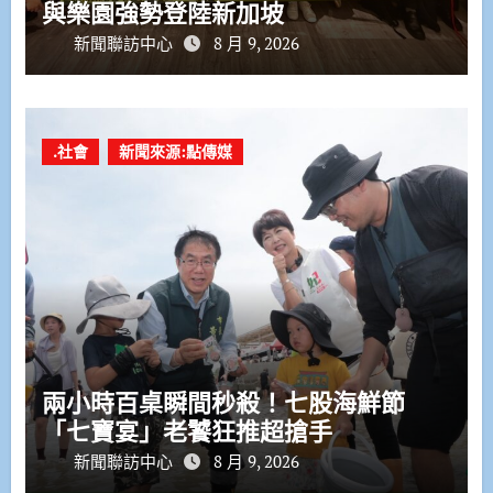
與樂園強勢登陸新加坡
新聞聯訪中心
8 月 9, 2026
.社會
新聞來源:點傳媒
兩小時百桌瞬間秒殺！七股海鮮節
「七寶宴」老饕狂推超搶手
新聞聯訪中心
8 月 9, 2026