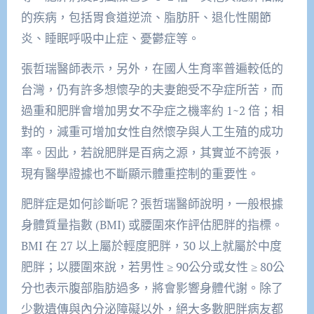
的疾病，包括胃食道逆流、脂肪肝、退化性關節
炎、睡眠呼吸中止症、憂鬱症等。
張哲瑞醫師表示，另外，在國人生育率普遍較低的
台灣，仍有許多想懷孕的夫妻飽受不孕症所苦，而
過重和肥胖會增加男女不孕症之機率約 1~2 倍；相
對的，減重可增加女性自然懷孕與人工生殖的成功
率。因此，若說肥胖是百病之源，其實並不誇張，
現有醫學證據也不斷顯示體重控制的重要性。
肥胖症是如何診斷呢？張哲瑞醫師說明，一般根據
身體質量指數 (BMI) 或腰圍來作評估肥胖的指標。
BMI 在 27 以上屬於輕度肥胖，30 以上就屬於中度
肥胖；以腰圍來說，若男性 ≥ 90公分或女性 ≥ 80公
分也表示腹部脂肪過多，將會影響身體代謝。除了
少數遺傳與內分泌障礙以外，絕大多數肥胖病友都