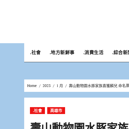
Skip
to
content
.社會
.地方新鮮事
.消費生活
.綜合新
Home
2023
1 月
壽山動物園水豚家族喜獲麟兒 命名
.社會
高雄市
壽山動物園水豚家族