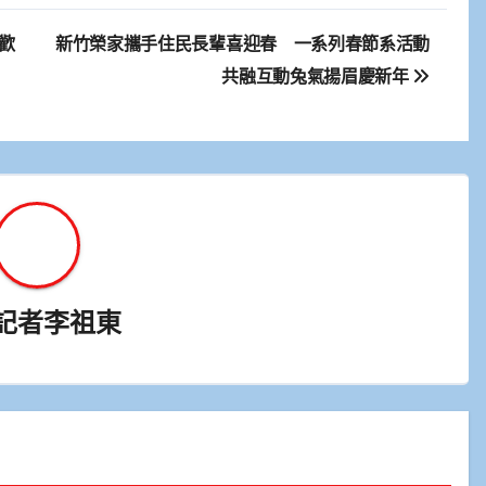
歡
新竹榮家攜手住民長輩喜迎春 一系列春節系活動
共融互動兔氣揚眉慶新年
記者李祖東