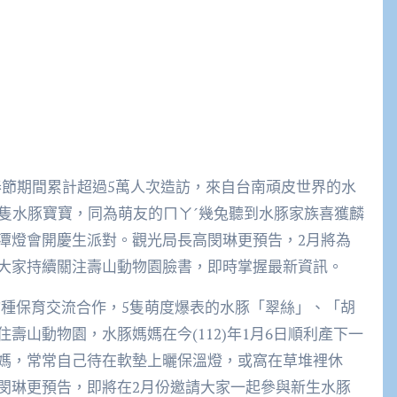
春節期間累計超過5萬人次造訪，來自台南頑皮世界的水
一隻水豚寶寶，同為萌友的ㄇㄚˊ幾兔聽到水豚家族喜獲麟
潭燈會開慶生派對。觀光局長高閔琳更預告，2月將為
大家持續關注壽山動物園臉書，即時掌握最新資訊。
行物種保育交流合作，5隻萌度爆表的水豚「翠絲」、「胡
壽山動物園，水豚媽媽在今(112)年1月6日順利產下一
媽，常常自己待在軟墊上曬保溫燈，或窩在草堆裡休
閔琳更預告，即將在2月份邀請大家一起參與新生水豚