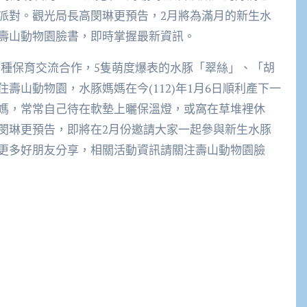
派對。觀光局長高閔琳更預告，2月將為滿月的新生水
壽山動物園臉書，即時掌握最新資訊。
行物種保育交流合作，5隻萌度爆表的水豚「翠絲」、「胡
壽山動物園，水豚媽媽在今(112)年1月6日順利產下一
媽，常常自己待在軟墊上曬保溫燈，或窩在草堆裡休
閔琳更預告，即將在2月份邀請大家一起參與新生水豚
更多好朋友分享，相關活動資訊請關注壽山動物園臉