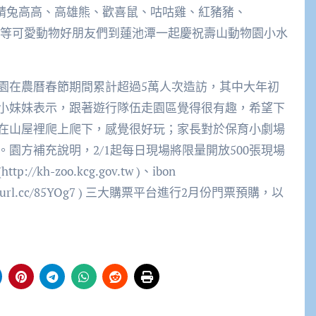
邀請兔高高、高雄熊、歡喜鼠、咕咕雞、紅豬豬、
）等可愛動物好朋友們到蓮池潭一起慶祝壽山動物園小水
園在農曆春節期間累計超過5萬人次造訪，其中大年初
小妹妹表示，跟著遊行隊伍走園區覺得很有趣，希望下
在山屋裡爬上爬下，感覺很好玩；家長對於保育小劇場
園方補充說明，2/1起每日現場將限量開放500張現場
-zoo.kcg.gov.tw )、ibon
tps://reurl.cc/85YOg7 ) 三大購票平台進行2月份門票預購，以