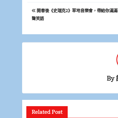
文
開春後《史瑞克2》草地音樂會，帶給你滿滿
章
聲笑語
導
覽
By
Related Post