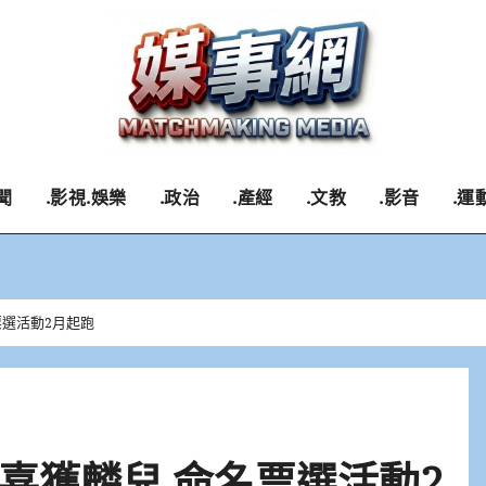
聞
.影視.娛樂
.政治
.產經
.文教
.影音
.運
票選活動2月起跑
喜獲麟兒 命名票選活動2