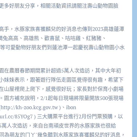
更多好朋友分享，相關活動資訊請關注壽山動物園臉
手，水豚家族喜獲麟兒的好消息也傳到2023高雄蓮潭
邀請兔高高、高雄熊、歡喜鼠、咕咕雞、紅豬豬、
）等可愛動物好朋友們到蓮池潭一起慶祝壽山動物園小水
園在農曆春節期間累計超過5萬人次造訪，其中大年初
小妹妹表示，跟著遊行隊伍走園區覺得很有趣，希望下
在山屋裡爬上爬下，感覺很好玩；家長對於保育小劇場
園方補充說明，2/1起每日現場將限量開放500張現場
-zoo.kcg.gov.tw )、ibon
tps://reurl.cc/85YOg7 ) 三大購票平台進行2月份門票預購，以
5萬人次造訪，來自台南頑皮世界的水豚家族也很給
，同為萌友的ㄇㄚˊ幾兔聽到水豚家族喜獲麟兒的好消息，