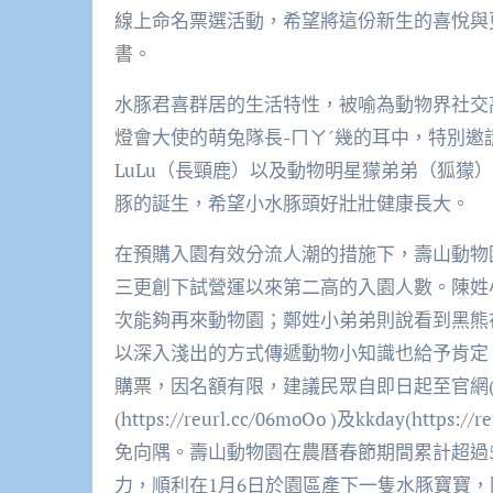
線上命名票選活動，希望將這份新生的喜悅與
書。
水豚君喜群居的生活特性，被喻為動物界社交高
燈會大使的萌兔隊長-ㄇㄚˊ幾的耳中，特別
LuLu（長頸鹿）以及動物明星獴弟弟（狐獴
豚的誕生，希望小水豚頭好壯壯健康長大。
在預購入園有效分流人潮的措施下，壽山動物
三更創下試營運以來第二高的入園人數。陳姓
次能夠再來動物園；鄭姓小弟弟則說看到黑熊
以深入淺出的方式傳遞動物小知識也給予肯定。
購票，因名額有限，建議民眾自即日起至官網(http://kh
(https://reurl.cc/06moOo )及kkday(ht
免向隅。壽山動物園在農曆春節期間累計超過
力，順利在1月6日於園區產下一隻水豚寶寶