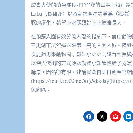
燈會大使的萌兔隊長-ㄇㄚˊ幾的耳中，特別
LuLu（長頸鹿）以及動物明星獴弟弟（狐獴
豚的誕生，希望小水豚頭好壯壯健康長大。
在預購入園有效分流人潮的措施下，壽山動物
三更創下試營運以來第二高的入園人數。陳姓
次能夠再來動物園；鄭姓小弟弟則說看到黑熊
以深入淺出的方式傳遞動物小知識也給予肯定。
購票，因名額有限，建議民眾自即日起至官網(http://kh
(https://reurl.cc/06moOo )及kkday(ht
免向隅。