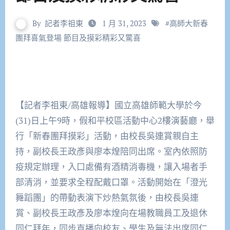
By
記者李祖東
1 月 31, 2023
#
高師大新春
團拜喜氣登場 節目及摸彩精彩又驚喜
【記者李祖東/高雄報導】國立高雄師範大學於今
(31)日上午9時，假和平校區活動中心2樓演藝廳，舉
行「新春團拜摸彩」活動，由校長吳連賞親自主
持，副校長王政彥與廖本煌陪同出席。室內依照防
疫規定辦理，入口處備有酒精消毒機，讓入場者手
部清消，並要求全程配戴口罩。活動開始在「澄光
舞蹈團」的帶動表演下炒熱氣氛後，由校長吳連
賞、副校長王政彥及廖本煌向在場教職員工及退休
同仁拜年，同步直播向校友、學生及無法出席同仁