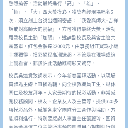
熱烈搶答。活動最終進行「高」、「雄」、
「師」、「大」四大獎摸彩，獲獎者經現場唱名3
次，須立刻上台說出通關密語：「我愛高師大+吉祥
話或對高師大的祝福」，方可獲得最終大獎。活動
尾聲校長主動「加碼」，邀請副校長及與會主管共
襄盛舉，紅包金額達22000元，由事務組江寶珠小姐
幸運獨得。摸彩過程高潮迭起，不管是在現場或線
上觀看者，都讚許此活動既精彩又驚奇。
校長吳連賞致詞表示，今年新春團拜活動，以現場
實體為主線上直播為輔，向全校教職員工生、退休
同仁及校友拜年。大家最期待的摸彩活動，非常感
謝校務顧問、校友、企業友人及主管等，提供320多
項摸彩品外，感謝各處室團隊分工合作與協助，方
能順利進行。特別要感謝人事室主任張麗玲、圖資
處長余遠澤二位主管所率領的團隊用心規劃執行與