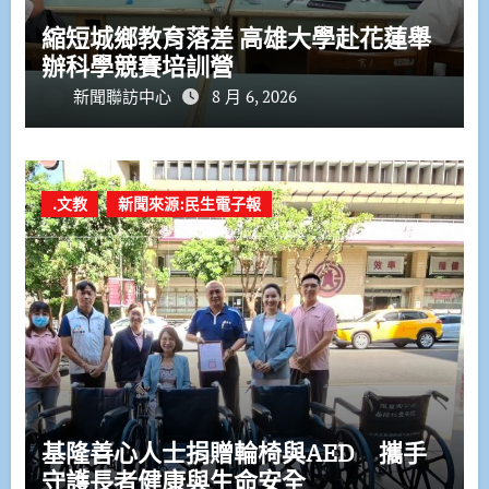
縮短城鄉教育落差 高雄大學赴花蓮舉
辦科學競賽培訓營
新聞聯訪中心
8 月 6, 2026
.文教
新聞來源:民生電子報
基隆善心人士捐贈輪椅與AED 攜手
守護長者健康與生命安全