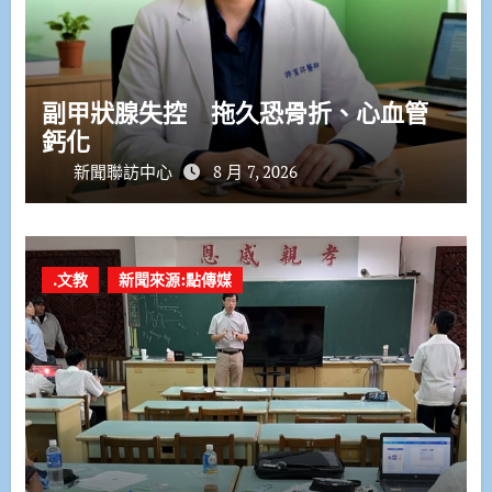
副甲狀腺失控 拖久恐骨折、心血管
鈣化
新聞聯訪中心
8 月 7, 2026
.文教
新聞來源:點傳媒