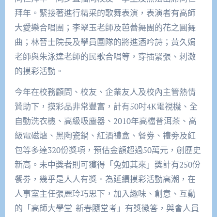
拜年。緊接著進行精采的歌舞表演，表演者有高師
大愛樂合唱團；李翠玉老師及芭蕾舞團的花之圓舞
曲；林晉士院長及學員團隊的將進酒吟詩；黃久娟
老師與朱泳達老師的民歌合唱等，穿插緊張、刺激
的摸彩活動。
今年在校務顧問、校友、企業友人及校內主管熱情
贊助下，摸彩品非常豐富，計有50吋4K電視機、全
自動洗衣機、高級吸塵器、2010年高檔普洱茶、高
級電磁爐、黑陶瓷鍋、紅酒禮盒、餐劵、禮劵及紅
包等多達320份獎項，預估金額超過50萬元，創歷史
新高。未中獎者則可獲得「兔如其來」獎計有250份
餐劵，幾乎是人人有獎。為延續摸彩活動高潮，在
人事室主任張麗玲巧思下，加入趣味、創意、互動
的「高師大學堂-新春隨堂考」有獎徵答，與會人員