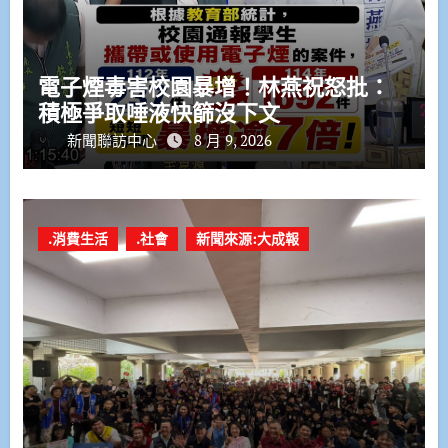
電子煙毒害校園暴增！林燕祝怒批：
積極爭取唾液快篩沒下文
新聞聯訪中心
8 月 9, 2026
.消費生活
.社會
新聞來源:大成報