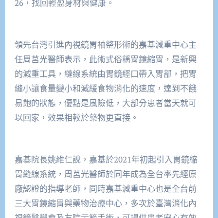
26，找回輕盈身材與健康。
領先台灣引進內視鏡胃袖整形術的嘉基減重中心主
任周莒光醫師表示，此術式俗稱胃鏡縮胃，是新興
的減重工具，縫線系統由胃鏡經口帶入胃部，把胃
縫小讓食量變小和減緩食物消化的速度，達到不餓
易飽的狀態，優點是風險低，大部分患者當天就可
以回家，效果相較於藥物更直接。
嘉基院長姚維仁說，嘉基於2021年初起引入胃鏡縮
胃縫線系統，周莒光醫師於同年成為全台率先經原
廠認證的指導老師，同時嘉基減重中心也是全台前
三大胃鏡縮胃與藥物治療中心，多次於臺灣消化內
視鏡醫學會及友院示範手術，可提供患者安心有效