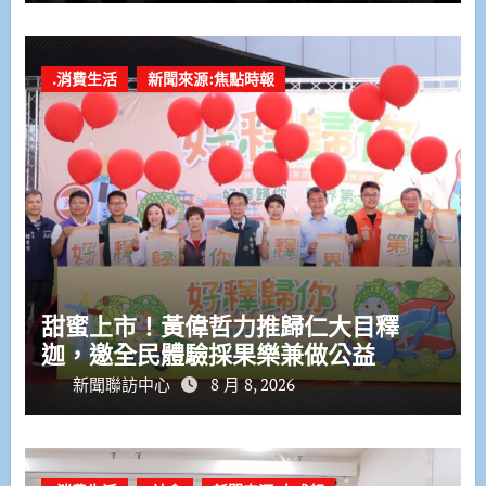
.消費生活
新聞來源:焦點時報
甜蜜上市！黃偉哲力推歸仁大目釋
迦，邀全民體驗採果樂兼做公益
新聞聯訪中心
8 月 8, 2026