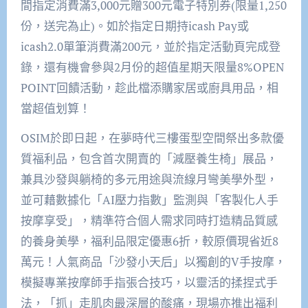
間指定消費滿3,000元贈300元電子特別券(限量1,250
份，送完為止)。如於指定日期持icash Pay或
icash2.0單筆消費滿200元，並於指定活動頁完成登
錄，還有機會參與2月份的超值星期天限量8%OPEN
POINT回饋活動，趁此檔添購家居或廚具用品，相
當超值划算！
OSIM於即日起，在夢時代三樓蛋型空間祭出多款優
質福利品，包含首次開賣的「減壓養生椅」展品，
兼具沙發與躺椅的多元用途與流線月彎美學外型，
並可藉數據化「AI壓力指數」監測與「客製化人手
按摩享受」，精準符合個人需求同時打造精品質感
的養身美學，福利品限定優惠6折，較原價現省近8
萬元！人氣商品「沙發小天后」以獨創的V手按摩，
模擬專業按摩師手指張合技巧，以靈活的揉捏式手
法，「抓」走肌肉最深層的酸痛，現場亦推出福利