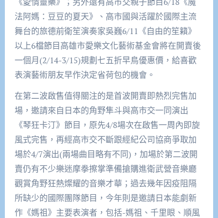
《愛情靈藥》；另外還有高市交親子節目6/18《魔
法阿媽：豆豆的夏天》、高市國與活躍於國際主流
舞台的旅德前衛笙演奏家吳巍6/11《自由的笙籟》
以上6檔節目高雄市愛樂文化藝術基金會將在開賣後
一個月(2/14-3/15)規劃七五折早鳥優惠價，給喜歡
表演藝術朋友早作決定省荷包的機會。
在第二波啟售值得關注的是首波開賣即熱烈完售加
場，邀請來自日本的角野隼斗與高市交一同演出
《琴狂卡汀》節目，原先4/8場次在啟售一周內即旋
風式完售，再經高市交不斷跟經紀公司協商爭取加
場於4/7演出(兩場曲目略有不同)，加場於第二波開
賣仍有不少樂迷摩拳擦掌準備搶購進衛武營音樂廳
觀賞角野狂熱燦耀的音樂才華；過去幾年因疫阻隔
所缺少的國際團隊節目，今年則是邀請日本能劇新
作《媽祖》主要表演者，包括-媽祖、千里眼、順風