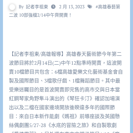
By
記者李祖東
2 月 13, 2023
#
高雄春藝第
二波 10部強檔2/14中午齊開賣！
【記者李祖東/高雄報導】高雄春天藝術節今年第二
波節目將於2月14日(二)中午12點準時開賣，這波開
賣10檔節目共包含：6檔高雄愛樂文化藝術基金會自
製及國際節目、3檔歌仔戲、1檔舞蹈節目。其中最
受樂迷矚目的是首波開賣即完售的高市交與日本當
紅鋼琴家角野隼斗演出的《琴狂卡汀》確認加場演
出以及二檔在國家邊境開放後睽違多年的國際節
目：來自日本新作能劇《媽祖》前導座談及英國懸
絲偶劇團5/27-28《水底的冒險之旅》和自製歌劇