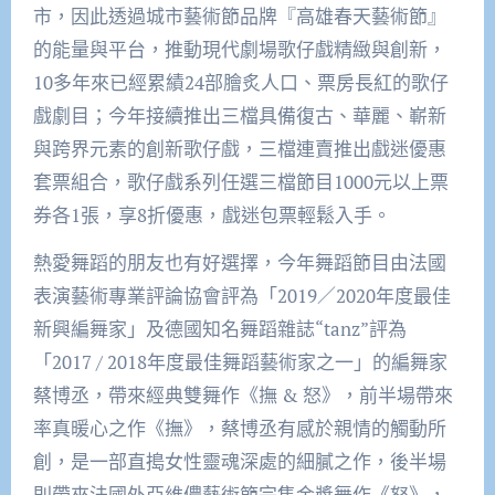
市，因此透過城市藝術節品牌『高雄春天藝術節』
的能量與平台，推動現代劇場歌仔戲精緻與創新，
10多年來已經累績24部膾炙人口、票房長紅的歌仔
戲劇目；今年接續推出三檔具備復古、華麗、嶄新
與跨界元素的創新歌仔戲，三檔連賣推出戲迷優惠
套票組合，歌仔戲系列任選三檔節目1000元以上票
券各1張，享8折優惠，戲迷包票輕鬆入手。
熱愛舞蹈的朋友也有好選擇，今年舞蹈節目由法國
表演藝術專業評論協會評為「2019／2020年度最佳
新興編舞家」及德國知名舞蹈雜誌“tanz”評為
「2017 / 2018年度最佳舞蹈藝術家之一」的編舞家
蔡博丞，帶來經典雙舞作《撫 & 怒》，前半場帶來
率真暖心之作《撫》，蔡博丞有感於親情的觸動所
創，是一部直搗女性靈魂深處的細膩之作，後半場
則帶來法國外亞維儂藝術節完售金獎舞作《怒》，