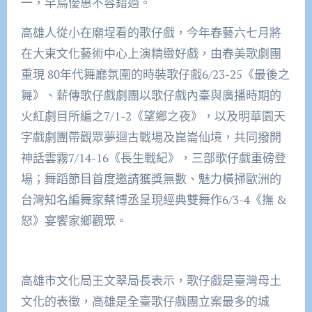
一，早鳥優惠不容錯過。
高雄人從小在廟埕看的歌仔戲，今年春藝六七月將
在大東文化藝術中心上演精緻好戲，由春美歌劇團
重現 80年代舞廳氛圍的時裝歌仔戲6/23-25《最後之
舞》、薪傳歌仔戲劇團以歌仔戲內臺與廣播時期的
火紅劇目所編之7/1-2《望鄉之夜》，以及明華園天
字戲劇團帶觀眾夢迴古戰場及崑崙仙境，共同撥開
神話雲霧7/14-16《長生戰紀》，三部歌仔戲重磅登
場；舞蹈節目首度邀請獲獎無數、魅力橫掃歐洲的
台灣知名編舞家蔡博丞呈現經典雙舞作6/3-4《撫 &
怒》宴饗家鄉觀眾。
高雄市文化局王文翠局長表示，歌仔戲是臺灣母土
文化的表徵，高雄是全臺歌仔戲團立案最多的城