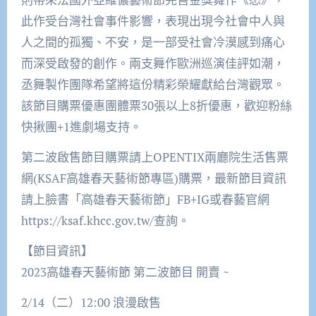
此作受台灣社會事件影響，表現出現今社會中人與
人之間的孤獨、不安，是一部受社會冷漠感到痛心
而深受啟發的創作。兩支舞作歐洲巡演佳評如潮，
丞舞製作團隊希望將這份精彩榮耀獻給台灣觀眾。
該節目購票優惠團體票30張以上8折優惠，歡迎粉絲
快揪團+1進劇場支持。
第二波啟售節目購票請上OPENTIX兩廳院生活售票
網(KSAF高雄春天藝術節專區)購票，最新節目資訊
請上臉書「高雄春天藝術節」FB+IG或春藝官網
https://ksaf.khcc.gov.tw/查詢。
【節目資訊】
2023高雄春天藝術節 第二波節目 開賣 ~
2/14（二）12:00 浪漫啟售