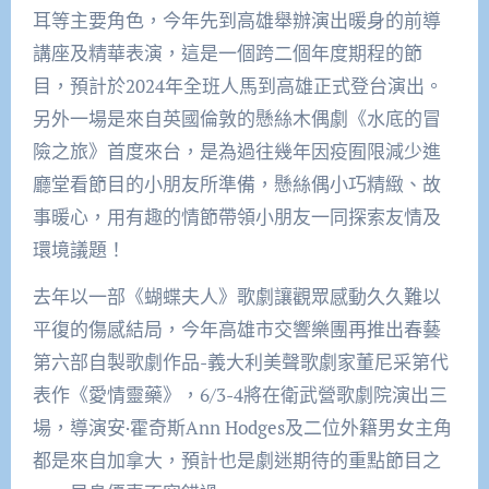
耳等主要角色，今年先到高雄舉辦演出暖身的前導
講座及精華表演，這是一個跨二個年度期程的節
目，預計於2024年全班人馬到高雄正式登台演出。
另外一場是來自英國倫敦的懸絲木偶劇《水底的冒
險之旅》首度來台，是為過往幾年因疫囿限減少進
廳堂看節目的小朋友所準備，懸絲偶小巧精緻、故
事暖心，用有趣的情節帶領小朋友一同探索友情及
環境議題！
去年以一部《蝴蝶夫人》歌劇讓觀眾感動久久難以
平復的傷感結局，今年高雄市交響樂團再推出春藝
第六部自製歌劇作品-義大利美聲歌劇家董尼采第代
表作《愛情靈藥》，6/3-4將在衛武營歌劇院演出三
場，導演安·霍奇斯Ann Hodges及二位外籍男女主角
都是來自加拿大，預計也是劇迷期待的重點節目之