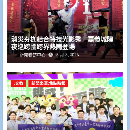
消災夯枷結合特技光影秀 嘉義城隍
夜巡跨國跨界熱鬧登場
新聞聯訪中心
8 月 8, 2026
.文教
新聞來源:焦點時報