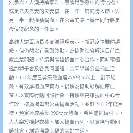
烈參與，人潮持續攀升，無論是熱戀中的情侶檔，
或是老夫老妻的夫妻檔，在一年一度的情人節，與
另一半一起挽袖捐血，在公益的路上攜伴同行將是
最值得紀念的一件事。
高雄大遠百店長黃友誠經理表示，新冠疫情雖然趨
緩，但仍然沒有看到終點，為協助社會解決目前血
庫血荒問題，持續與高雄捐血中心合作，同時積極
邀約獅子會及各民間團體，共同舉辦公益捐血活
動，111年度已募集熱血達275萬cc以上，創下紀
錄，有效厚植血庫實力。後續為協助紓解血庫血
荒，以實際行動回饋社會，持續與高雄捐血中心合
作於一樓廣場舉辦公益捐血活動，並訂下112年度目
標，預定達成募集 290萬cc熱血，希望能拋磚引玉，
人人樂於捲起衣袖、加入捐血行列，以實際行動回
饋社會，創造溫馨幸福的美好生活。