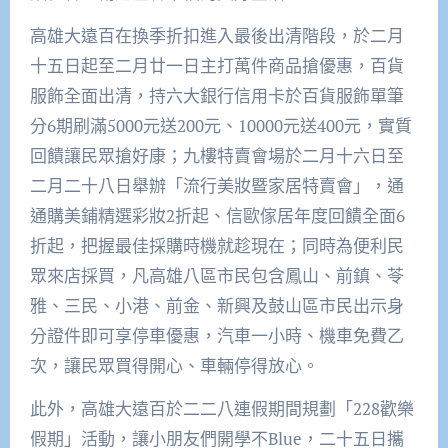
高雄大遠百在換季折扣進入最後出清階段，於二月
十五日起至二月廿一日主打萬件商品搶優惠，百貨
服飾全面出清，持六大銀行信用卡於百貨服飾單筆
分6期刷滿5000元送200元、10000元送400元，實質
回饋讓民眾搶好康；九樓特賣會場於二月十六日至
二月二十八日舉辦「流行美妝暨家居特賣會」，通
通購美鋪精選彩妝2折起、信歐傢居年度回饋全面6
折起，把握最佳採購時機就趁現在；同時為便利民
眾來店採買，凡高雄八區市民包含鳳山、前鎮、苓
雅、三民、小港、前金、新興及鼓山區市民出示身
分證件即可享停車優惠，汽車一小時、機車免費乙
次，讓民眾買得開心、車輛停得放心。
此外，高雄大遠百於二二八連假期間規劃「228歡樂
假期」活動，讓小朋友們開學不Blue，二十五日攜