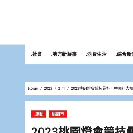
Skip
to
content
.社會
.地方新鮮事
.消費生活
.綜合新
Home
2023
2 月
2023桃園燈會競技疊杯 中國科
.運動
桃園市
2023桃園燈會競