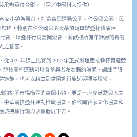
與承辦單位合影。（圖／中國科大提供）
岡客家小鎮為舞台，打造富岡運動公園、伯公岡公園、民
大燈區，特別在伯公岡公園天幕加碼舉辦疊杯體驗活
技疊杯比賽，以疊杯行銷富岡燈會，並歡迎所有年齡層的遊客
光之饗宴。
2021年線上比賽到 2022年正式辦理競技疊杯實體競
活動，競技疊杯運動可培養參與者左右腦的溝通，訓練手眼
體適能，也可以藉由到富岡進行旅遊與觀賞燈會。
城的桃園市楊梅區的富岡小鎮，更是一座充滿愛與人文
、中華競技疊杯運動推廣協會、伯公岡客家文化協會和
慢城持續行銷與永續發展下去。