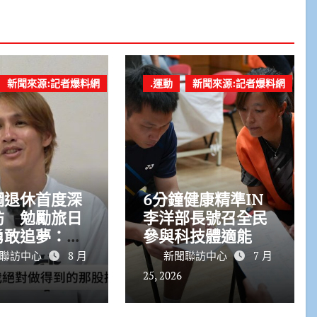
新聞來源:記者爆料網
.運動
新聞來源:記者爆料網
鋼退休首度深
6分鐘健康精準IN
訪 勉勵旅日
李洋部長號召全民
勇敢追夢：台
參與科技體適能
球一直在進步
聯訪中心
8 月
新聞聯訪中心
7 月
25, 2026