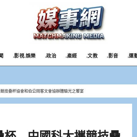
聞
.影視.娛樂
.政治
.產經
.文教
.影音
.運
大攜競技疊杯協會和伯公岡客文會協辦體驗光之饗宴
技疊杯 中國科大攜競技疊