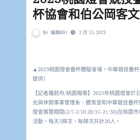
杯協會和伯公岡客文
By
編輯001
2 月 15, 2023
▲2023桃園燈會疊杯體驗會場，中華競技疊
提供）
【記者羅蔚舟/桃園報導】2023年桃園燈會於日
光與休閒事業管理系、體育室和中華競技疊杯
燈會展覽期間(2/7-2/10 20:35-21:
活動，每天3梯次，每梯次共計20人。