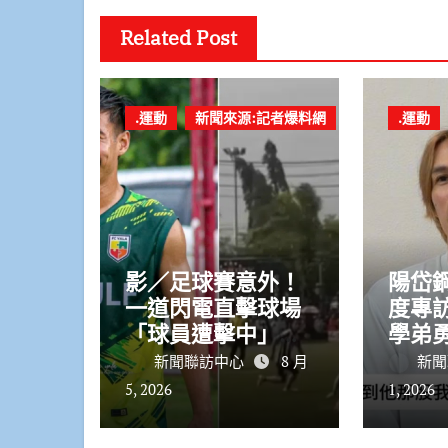
Related Post
.運動
新聞來源:記者爆料網
.運動
影／足球賽意外！
陽岱
一道閃電直擊球場
度專
「球員遭擊中」當
學弟
場身亡 事發影片
灣棒
新聞聯訪中心
8 月
新聞
瘋傳
5, 2026
1, 2026