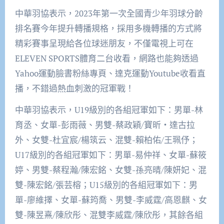
中華羽協表示，2023年第一次全國青少年羽球分齡
排名賽今年提升轉播規格，採用多機轉播的方式將
精彩賽事呈現給各位球迷朋友，不僅電視上可在
ELEVEN SPORTS體育二台收看，網路也能夠透過
Yahoo運動臉書粉絲專頁、達克運動Youtube收看直
播，不錯過熱血刺激的冠軍戰！
中華羽協表示，U19級別的各組冠軍如下：男單-林
育丞、女單-彭雨薇、男雙-蔡政穎/寶昕‧達古拉
外、女雙-杜宜宸/楊筑云、混雙-賴柏佑/王珮伃；
U17級別的各組冠軍如下：男單-易仲祥、女單-蘇筱
婷、男雙-蔡程瀚/陳宏銘、女雙-孫亮晴/陳妍妃、混
雙-陳宏銘/張芸榕；U15級別的各組冠軍如下：男
單-廖維擇、女單-蘇筠喬、男雙-李威霆/高恩麒、女
雙-陳昱熹/陳欣彤、混雙李威霆/陳欣彤，其餘各組