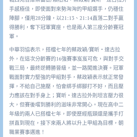
手感極佳，即使面對來勢洶洶的甲組選手，仍穩住
陣腳，僅用28分鐘，以21:13、21:14直落二對手贏
得勝利，奪下冠軍寶座，也是兩人第三座分齡賽冠
軍。
中華羽協表示，搭檔七年的蔡政穎/寶昕‧達古拉
外，在這次分齡賽的16強賽事岌岌可危，與對手交
戰三局，最終逆轉勝晉級，並一路闖進決賽。冠軍
戰面對實力堅強的甲組對手，蔡政穎表示就正常發
揮，不給自己施壓，怕會綁手綁腳打不好，而且壓
力應該在對手身上；寶昕‧達古拉外則坦言壓力很
大，但賽後嚐到勝利的滋味非常開心。現在高中二
年級的兩人已搭檔七年，即使歷經瓶頸還是攜手打
拼直到現在，接下來兩人將以升上甲組為目標，朝
職業賽事邁進！