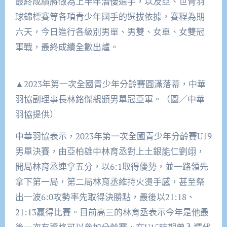
最終成績將做為上半年潛優選手，以及亞、世青羽
球錦標賽等各項青少年國手的選拔依據，賽程為期
六天，今日進行各級別男單、男雙、女單、女雙冠
軍戰，最終成績全數出爐。
▲2023年第一次全國青少年分齡賽圓滿落幕，中華
羽協副理事長林銘傑親頒男單冠亞軍。（圖／中華
羽協提供）
中華羽協表示，2023年第一次全國青少年分齡賽U19
男單決賽，由亞柏雄中林育丞對上土銀能仁劉翊，
開局林育丞連拿五分，以6:1取得優勢，並一路領先
拿下第一局，第二局林育丞維持火燙手感，甚至祭
出一波6:0攻勢率先取得決勝點，最後以21:18、
21:13贏得比賽。目前高三的林育丞表示今年是他最