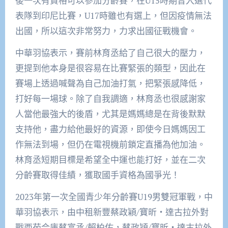
後一次有資格可以參加分齡賽，在U15時期曾入選代
表隊到印尼比賽，U17時雖也有選上，但因疫情無法
出國，所以這次非常努力，力求出國征戰機會。
中華羽協表示，賽前林育丞給了自己很大的壓力，
更提到他本身是很容易在比賽緊張的類型，因此在
賽場上透過喊聲為自己加油打氣，把緊張感降低，
打好每一場球。除了自我調適，林育丞也很感謝家
人當他最強大的後盾，尤其是媽媽總是在背後默默
支持他，盡力給他最好的資源，即使今日媽媽因工
作無法到場，但仍在電視機前鎖定直播為他加油。
林育丞短期目標是希望全中運也能打好，並在二次
分齡賽取得佳績，獲取國手資格為國爭光！
2023年第一次全國青少年分齡賽U19男雙冠軍戰，中
華羽協表示，由中租新豐蔡政穎/寶昕‧達古拉外對
戰西苑合庫蔡富丞/賴柏佑，蔡政穎/寶昕‧達古拉外