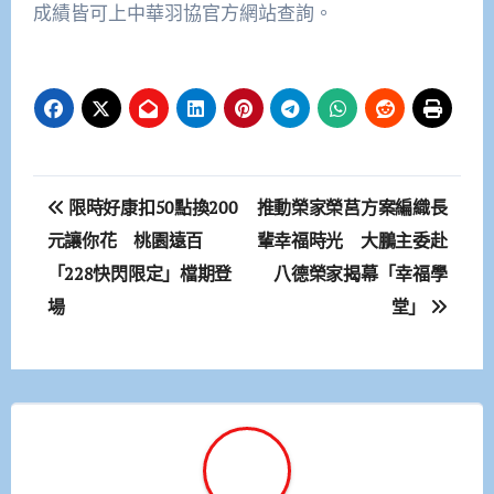
成績皆可上中華羽協官方網站查詢。
文
限時好康扣50點換200
推動榮家榮莒方案編織長
章
元讓你花 桃園遠百
輩幸福時光 大鵬主委赴
「228快閃限定」檔期登
八德榮家揭幕「幸福學
導
場
堂」
覽