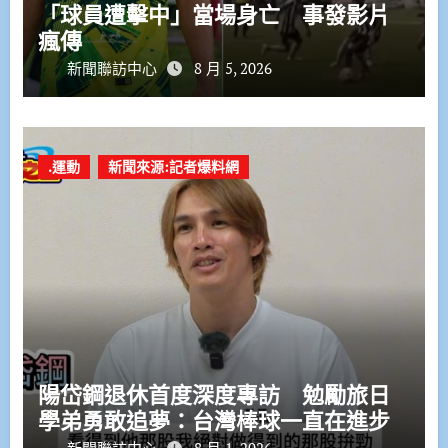
「球員遭擊中」當場身亡 事發影片
瘋傳
新聞聯訪中心
8 月 5, 2026
.運動
新聞來源:記者爆料網
陽岱鋼退休首度深度專訪 勉勵旅日
學弟勇敢追夢：台灣棒球一直在進步