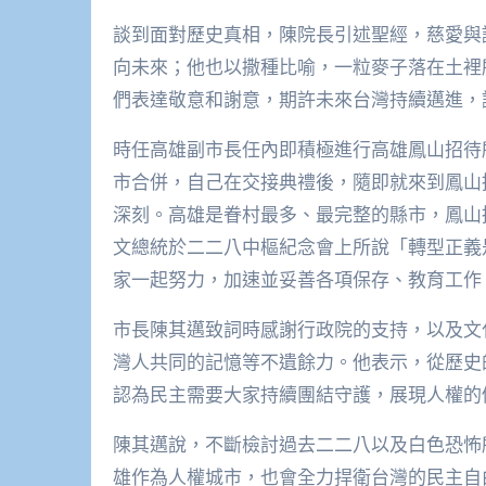
談到面對歷史真相，陳院長引述聖經，慈愛與
向未來；他也以撒種比喻，一粒麥子落在土裡
們表達敬意和謝意，期許未來台灣持續邁進，
時任高雄副市長任內即積極進行高雄鳳山招待所
市合併，自己在交接典禮後，隨即就來到鳳山
深刻。高雄是眷村最多、最完整的縣市，鳳山
文總統於二二八中樞紀念會上所說「轉型正義
家一起努力，加速並妥善各項保存、教育工作
市長陳其邁致詞時感謝行政院的支持，以及文
灣人共同的記憶等不遺餘力。他表示，從歷史
認為民主需要大家持續團結守護，展現人權的
陳其邁說，不斷檢討過去二二八以及白色恐怖
雄作為人權城市，也會全力捍衛台灣的民主自