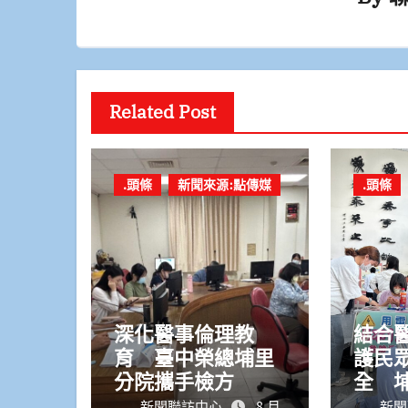
Related Post
.頭條
新聞來源:點傳媒
.頭條
深化醫事倫理教
結合
育 臺中榮總埔里
護民
分院攜手檢方
全 
康同
新聞聯訪中心
8 月
新聞