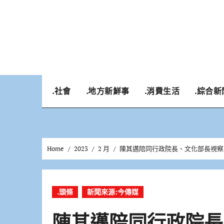
Skip
to
content
.社會
.地方新鮮事
.消費生活
.綜合新
Home
2023
2 月
陳其邁陪同行政院長、文化部長視察
.頭條
新聞來源:今傳媒
陳其邁陪同行政院長