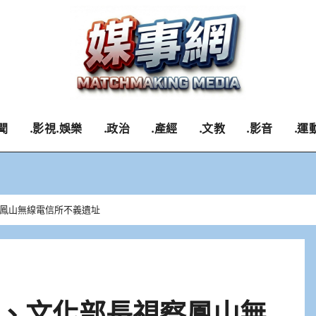
聞
.影視.娛樂
.政治
.產經
.文教
.影音
.運
鳳山無線電信所不義遺址
、文化部長視察鳳山無