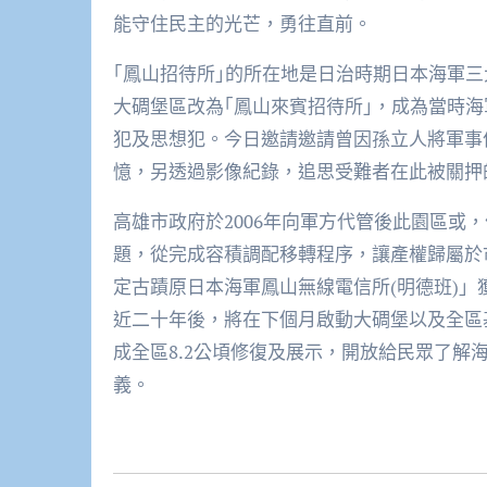
能守住民主的光芒，勇往直前。
｢鳳山招待所｣的所在地是日治時期日本海軍
大碉堡區改為｢鳳山來賓招待所｣，成為當時海
犯及思想犯。今日邀請邀請曾因孫立人將軍事
憶，另透過影像紀錄，追思受難者在此被關押
高雄市政府於2006年向軍方代管後此園區或
題，從完成容積調配移轉程序，讓產權歸屬於市
定古蹟原日本海軍鳳山無線電信所(明德班)」
近二十年後，將在下個月啟動大碉堡以及全區
成全區8.2公頃修復及展示，開放給民眾了
義。