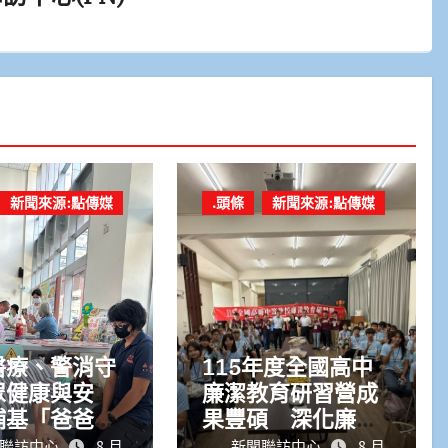
新聞來源:點傳媒
.頭條
新聞來源:點傳媒
醫療、警消守
115年度全國高中
眾健康與安
廉潔教育研習營成
埔基「爸爸健
果豐碩 深化廉潔
行」健康促進
素養、培育品格公
聯訪中心
8 月
新聞聯訪中心
8 月