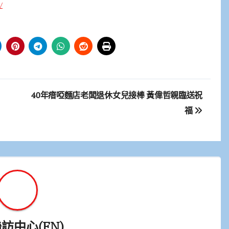
/
40年瘖啞麵店老闆退休女兒接棒 黃偉哲親臨送祝
福
訪中心(FN)