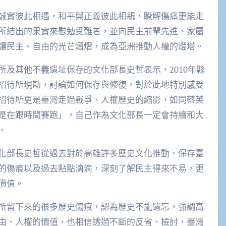
誠實彼此相遇，和平與正義彼此相親，瞭解傷痛更能走
所結出的果實來慰勉受難者，並向民主前輩先進、家屬
讓民主、自由的光芒熠熠，成為亞洲推動人權的燈塔。
及其他不義遺址保存的文化部長史哲表示，2010年縣
招待所現勘，討論如何保存與修復，對於此地特別感受
招待所更是臺灣走過戰爭、人權歷史的縮影，如同蔡英
是在跟時間賽跑」，自己作為文化部長一定會持續和大
。
化部長史哲從過去對於高雄許多歷史文化推動、保存臺
的傷痕以及過去點點滴滴，深刻了解民主得來不易，更
價值。
所留下來的很多歷史傷痕，認為歷史不能遺忘，強調高
由、人權的價值，也相信透過不斷的反省、檢討，臺灣