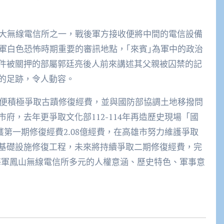
三大無線電信所之一，戰後軍方接收便將中間的電信設備
軍白色恐怖時期重要的審訊地點，｢來賓｣為軍中的政治
件被關押的部屬郭廷亮後人前來講述其父親被囚禁的記
的足跡，令人動容。
，便積極爭取古蹟修復經費，並與國防部協調土地移撥問
府，去年更爭取文化部112-114年再造歷史現場「國
獲第一期修復經費2.08億經費，在高雄市努力維護爭取
基礎設施修復工程，未來將持續爭取二期修復經費，完
解海軍鳳山無線電信所多元的人權意涵、歷史特色、軍事意