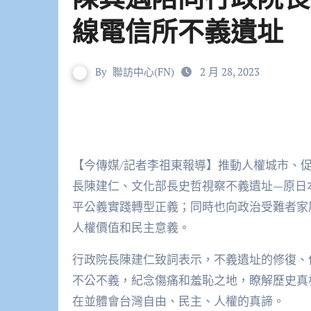
線電信所不義遺址
By
聯訪中心(FN)
2 月 28, 2023
【今傳媒/記者李祖東報導】推動人權城市、促
長陳建仁、文化部長史哲視察不義遺址—原日
平公義實踐轉型正義；同時也向政治受難者家
人權價值和民主意義。
行政院長陳建仁致詞表示，不義遺址的修復、
不公不義，紀念傷痛和羞恥之地，瞭解歷史真
在並體會台灣自由、民主、人權的真諦。