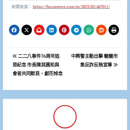
新聞來源：
https://focusnews.com.tw/2023/02/487011/
文
二二八事件76周年追
中興警主動出擊 轆轆市
章
思紀念 市長陳其邁和與
集反詐反賄宣導
會者共同默哀、獻花悼念
導
覽