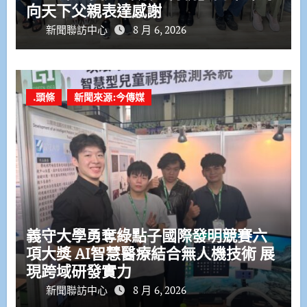
向天下父親表達感謝
新聞聯訪中心
8 月 6, 2026
.頭條
新聞來源:今傳媒
義守大學勇奪綠點子國際發明競賽六
項大獎 AI智慧醫療結合無人機技術 展
現跨域研發實力
新聞聯訪中心
8 月 6, 2026