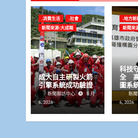
.消費生活
.社會
.地方新
新聞來源:大成報
新聞來
科技
成大自主研製火箭
全 
引擎系統成功驗證
圖系
定
新聞聯訪中心
8 月
新聞
6, 2026
6, 2026