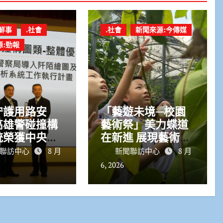
鮮事
.社會
.社會
新聞來源:今傳媒
源:勁報
守護用路安
「藝遊未境—校園
高雄警碰撞構
藝術祭」美力蝶道
統榮獲中央肯
在新進 展現藝術扎
根成果
聯訪中心
8 月
新聞聯訪中心
8 月
6, 2026