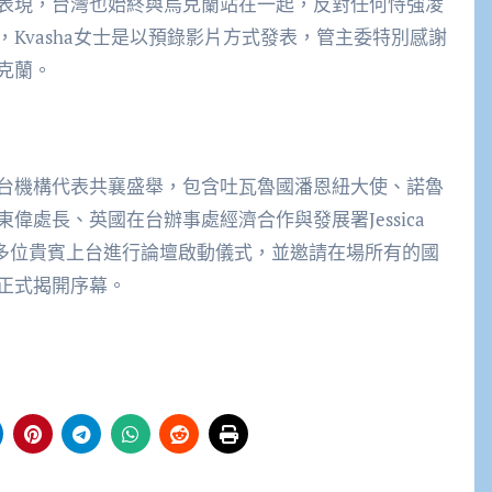
表現，台灣也始終與烏克蘭站在一起，反對任何恃強凌
Kvasha女士是以預錄影片方式發表，管主委特別感謝
克蘭。
台機構代表共襄盛舉，包含吐瓦魯國潘恩紐大使、諾魯
處長、英國在台辦事處經濟合作與發展署Jessica
請多位貴賓上台進行論壇啟動儀式，並邀請在場所有的國
正式揭開序幕。