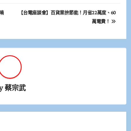
喃
【台電座談會】百貨業拚節能！月省22萬度、60
萬電費！
y
蔡宗武