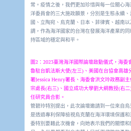
常。疫情之後，我們更加珍惜與每一位關心海
洋委員會的三大施政願景，分別是生態永續、
國、立陶宛、烏克蘭、日本、菲律賓、越南以
調，作為海洋國家的台灣在發展海洋產業的同
持區域的穩定與和平。
圖2：2023臺灣海洋國際論壇啟動儀式，海委
魯駐台凱法斯大使(左三)、美國在台協會高雄
署Jessica Henry署長、海委會洪文玲政
宗處長(右三)、國立成功大學劉大綱教授(右二
任研究員合影。
管碧玲特別提出，此次論壇邀請到一位來自烏克蘭的講
是透過專利保障檢視烏克蘭在海洋環境保護和
委特別要藉此次機會，向她表示我們的關懷和