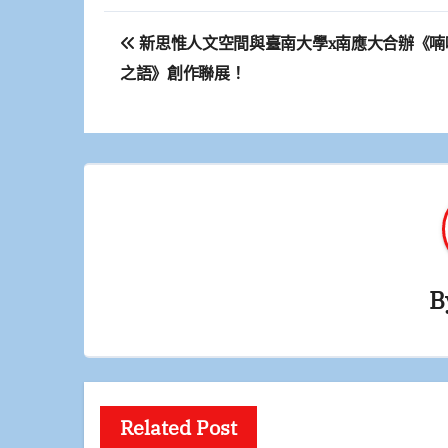
文
新思惟人文空間與臺南大學x南應大合辦《喃
章
之語》創作聯展！
導
覽
B
Related Post