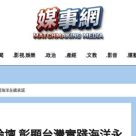
聞
.影視.娛樂
.政治
.產經
.文教
.影音
.運
實踐海洋永續承諾
論壇 彰顯台灣實踐海洋永