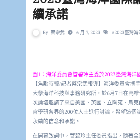
續承諾
By
蔡宗武
6 月 7, 2023
#
2023臺灣
圖1：海洋委員會管碧玲主委於2023臺灣海
【焦點時報/記者蔡宗武報導】海洋委員會攜
大學海洋科技與事務研究所，於6月7日在高雄
次論壇邀請了來自美國、英國、立陶宛、烏克
官學研各界的200位人士進行討論。希望這
永續的信念和承諾。
在開幕致詞中，管碧玲主任委員指出，隨著全