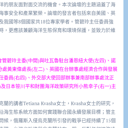
洋的朋友面對面交流的機會。本次論壇的主題涵蓋了海
海事安全和產業繁榮。論壇的發言者包括來自美國、英
及我國等8個國家共18位專家學者。管碧玲主任委員強
時，更應該兼顧海洋生態保育和環境保護，並致力於維
會管碧玲主委(中間)與吐瓦魯駐台潘恩紐大使(左四)、諾
分處黃東偉處長(左二)、英國在台辦事處經濟合作與發展
務副主任委員(右四)、外交部大使回部辦事兼南部辦事處沈正
)及日本笹川平和財團海洋政策研究所小熊幸子(右一)主
者Tetiana Kvasha女士，Kvasha女士的研究，
沿海生態系統方面如何實踐聯合國永續發展目標；管主
問候，俄羅斯入侵烏克蘭所引發的戰爭已經持續了15個