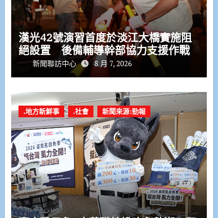
漢光42號演習首度於淡江大橋實施阻
絕設置 後備輔導幹部協力支援作戰
新聞聯訪中心
8 月 7, 2026
.地方新鮮事
.社會
新聞來源:勁報