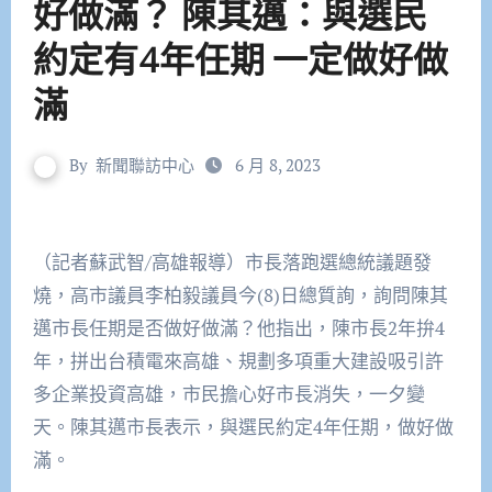
好做滿？ 陳其邁：與選民
約定有4年任期 一定做好做
滿
By
新聞聯訪中心
6 月 8, 2023
（記者蘇武智/高雄報導）市長落跑選總統議題發
燒，高市議員李柏毅議員今(8)日總質詢，詢問陳其
邁市長任期是否做好做滿？他指出，陳市長2年拚4
年，拼出台積電來高雄、規劃多項重大建設吸引許
多企業投資高雄，市民擔心好市長消失，一夕變
天。陳其邁市長表示，與選民約定4年任期，做好做
滿。