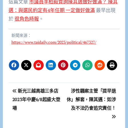
這篇文章
市議員李柏毅質詢陳其邁做好做滿？ 陳其
邁：與選民約定有4年任期 一定做好做滿
最早出現
於
很角色時報
。
新聞來源：
https://www.taidaily.com/2023/political/467327/
文
新光三越高雄三多店
涉性騷案主管「提早退
章
2023年中慶6/8起盛大登
休」解套，陳其邁：如涉
場
及不法仍會追究責任！
導
覽