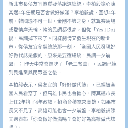
新北市長侯友宜遭質疑落跑選總統，李柏毅擔心陳
其邁4年任期是否會做好做滿？李柏毅說，回想4年
前，韓國瑜不可一世，金剛不壞之身，就算賽馬場
或愛情摩天輪，韓的民調都很高，但從「Yes I Do」
後，民調掉下來了。同樣劇情又發生現在的新北
市，從侯友宜參選總統那一刻，「全國人民發現好
好做代誌是假的，原來是要選總統，民調一夕崩
盤」； 昨天中常會還吃了「老三餐盒」，民調已掉
到民進黨與民眾黨之後。
李柏毅表示，侯友宜的「好好做代誌」，已經被全
國人民看穿了，但高雄市民也會擔心，陳其邁市長
上任2年拚了4年政績，招商台積電來高雄，如果市
長又不見了，高雄可能也會一夕崩盤。李柏毅請陳
其邁表態「你會做好做滿嗎？會好好為高雄做代誌
嗎？」