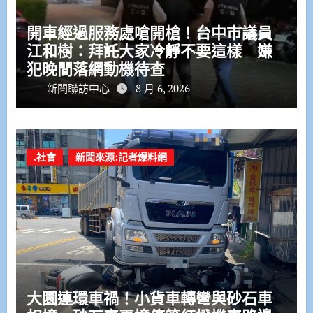
開車經過服務處嗆開槍！台中市議員
江和樹：拜託大家冷靜不要這樣 嫌
犯晚間落網動機待查
新聞聯訪中心
8 月 6, 2026
.社會
新聞來源:記者爆料網
大園連環車禍！小貨車轉彎與砂石車