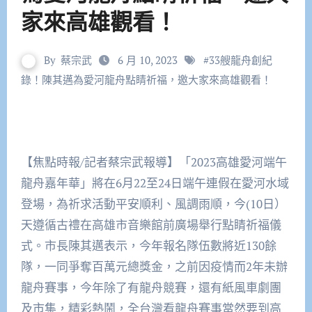
家來高雄觀看！
By
蔡宗武
6 月 10, 2023
#
33艘龍舟創紀
錄！陳其邁為愛河龍舟點睛祈福，邀大家來高雄觀看！
【焦點時報/記者蔡宗武報導】「2023高雄愛河端午
龍舟嘉年華」將在6月22至24日端午連假在愛河水域
登場，為祈求活動平安順利、風調雨順，今(10日）
天遵循古禮在高雄市音樂館前廣場舉行點睛祈福儀
式。市長陳其邁表示，今年報名隊伍數將近130餘
隊，一同爭奪百萬元總獎金，之前因疫情而2年未辦
龍舟賽事，今年除了有龍舟競賽，還有紙風車劇團
及市集，精彩熱鬧，全台灣看龍舟賽事當然要到高