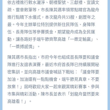
依古禮進行敕水灑淨、朝禮聖號、三獻禮、宣讀文
疏、靈章敕筆等，市長陳其邁率領眾點睛官為龍舟
進行點睛下水儀式，本次龍舟共33艘，創歷年之
最。今年主辦單位特別提供新住民隊伍、身障隊
伍、長青隊伍等參賽獎金，期望龍舟成為全民運
動，讓各路好手端午節齊聚高雄「一槳定輸贏」、
「一槳搏感情」。
陳其邁市長指出，市府今年也組成首長隊要和議會
隊進行友誼表演賽，最近市府首長隊已持續展開秘
密集訓，並向高雄市議會喊話下戰帖：「議會隊要
加油，加油還有一點點機會，端午節見真章，不要
放棄！」屆時歡迎大家一起來觀賞精彩賽事、參與
市集與精彩活動，陳市長並表示「划龍舟當然要來
高雄看！」。