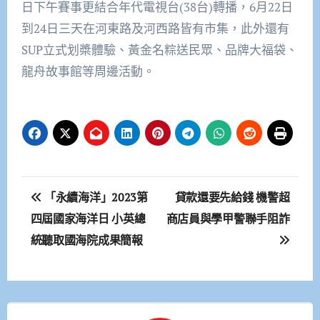
日下午賽事更結合年代電視台(38台)轉播，6月22日
到24日三天在河東路及河西路皆有市集，此外還有
SUP立式划槳體驗、黃金名粽送民眾、品牌大福袋、
龍舟故事館等周邊活動。
文
「永續海洋」2023第
貸款還要先給錢 機警超
章
四屆國家海洋日 小英總
商店員與學甲警聯手阻詐
統聽取國海院成果簡報
導
覽