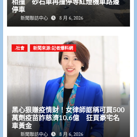
相撞 砂石車再撞停等紅燈機車路邊
停車
新聞聯訪中心
8 月 6, 2026
.社會
新聞來源:記者爆料網
黑心狠賺疫情財！女律師誆稱可買500
萬劑疫苗詐慈濟10.6億 狂買豪宅名
車黃金
新聞聯訪中心
8 月 6, 2026