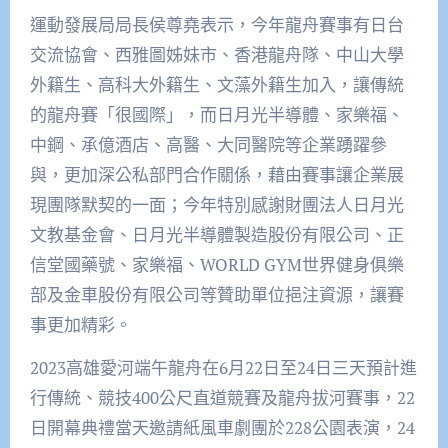
運動發展局局長侯尊堯表示，今年龍舟賽事有日台
交流協會、西雅圖姊妹市、香港龍舟隊、中山大學
外籍生、高科大外籍生、文藻外籍生加入，讓傳統
的龍舟賽「很國際」，而日月光半導體、家樂福、
中鋼、承億酒店、高醫、大同醫院等企業踴躍參
與，更加深公私部門合作關係，藉由賽事讓企業展
現團隊默契的一面；今年特別感謝財團法人日月光
文教基金會、日月光半導體製造股份有限公司、正
信堂國藥號、家樂福、WORLD GYM世界健身俱樂
部及金車股份有限公司等贊助單位挹注資源，讓賽
事更加精彩。
2023高雄愛河端午龍舟在6月22日至24日三天預計進
行傳統、競技400公尺直道競賽及龍舟拔河賽事，22
日開幕典禮當天邀請紙風車劇團於228公園表演，24