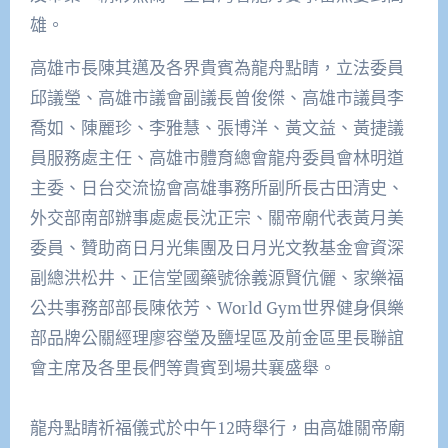
雄。
高雄市長陳其邁及各界貴賓為龍舟點睛，立法委員
邱議瑩、高雄市議會副議長曾俊傑、高雄市議員李
喬如、陳麗珍、李雅慧、張博洋、黃文益、黃捷議
員服務處主任、高雄市體育總會龍舟委員會林明道
主委、日台交流協會高雄事務所副所長古田清史、
外交部南部辦事處處長沈正宗、關帝廟代表黃月美
委員、贊助商日月光集團及日月光文教基金會資深
副總洪松井、正信堂國藥號徐義源賢伉儷、家樂福
公共事務部部長陳依芳、World Gym世界健身俱樂
部品牌公關經理廖容瑩及鹽埕區及前金區里長聯誼
會主席及各里長們等貴賓到場共襄盛舉。
龍舟點睛祈福儀式於中午12時舉行，由高雄關帝廟