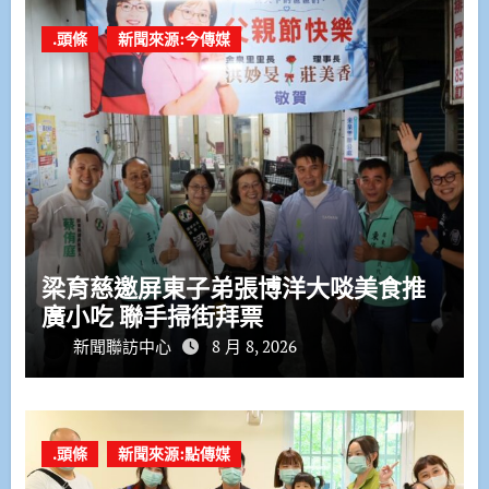
.頭條
新聞來源:今傳媒
梁育慈邀屏東子弟張博洋大啖美食推
廣小吃 聯手掃街拜票
新聞聯訪中心
8 月 8, 2026
.頭條
新聞來源:點傳媒