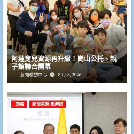
阿蓮育兒資源再升級！崗山公托、親
子館聯合開幕
新聞聯訪中心
8 月 8, 2026
.頭條
新聞來源:點傳媒