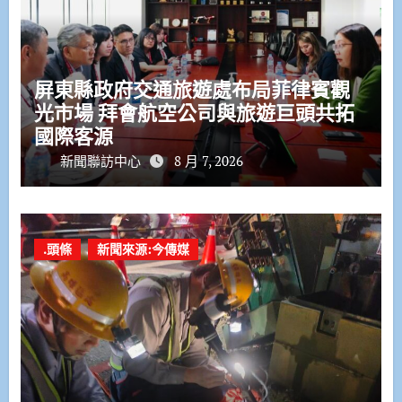
屏東縣政府交通旅遊處布局菲律賓觀
光市場 拜會航空公司與旅遊巨頭共拓
國際客源
新聞聯訪中心
8 月 7, 2026
.頭條
新聞來源:今傳媒