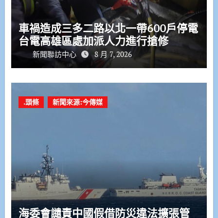
車禍造成三多二路以北一帶600戶停電
台電高雄區處加派人力進行搶修
新聞聯訪中心
8 月 7, 2026
.頭條
新聞來源:今傳媒
海委會譴責中國假借防災違法擴張管