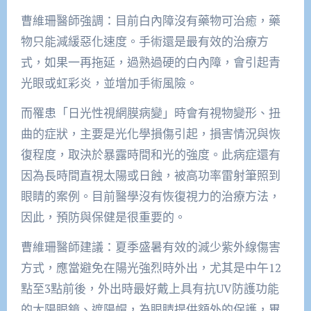
曹維珊醫師強調：目前白內障沒有藥物可治癒，藥
物只能減緩惡化速度。手術還是最有效的治療方
式，如果一再拖延，過熟過硬的白內障，會引起青
光眼或虹彩炎，並增加手術風險。
而罹患「日光性視網膜病變」時會有視物變形、扭
曲的症狀，主要是光化學損傷引起，損害情況與恢
復程度，取決於暴露時間和光的強度。此病症還有
因為長時間直視太陽或日蝕，被高功率雷射筆照到
眼睛的案例。目前醫學沒有恢復視力的治療方法，
因此，預防與保健是很重要的。
曹維珊醫師建議：夏季盛暑有效的減少紫外線傷害
方式，應當避免在陽光強烈時外出，尤其是中午12
點至3點前後，外出時最好戴上具有抗UV防護功能
的太陽眼鏡、遮陽帽，為眼睛提供額外的保護，畢