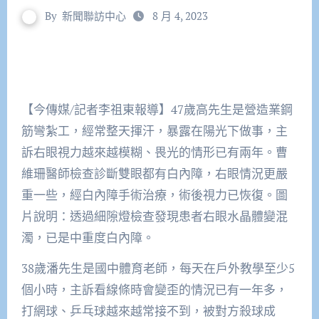
By
新聞聯訪中心
8 月 4, 2023
【今傳媒/記者李祖東報導】47歲高先生是營造業鋼
筋彎紮工，經常整天揮汗，暴露在陽光下做事，主
訴右眼視力越來越模糊、畏光的情形已有兩年。曹
維珊醫師檢查診斷雙眼都有白內障，右眼情況更嚴
重一些，經白內障手術治療，術後視力已恢復。圖
片說明：透過細隙燈檢查發現患者右眼水晶體變混
濁，已是中重度白內障。
38歲潘先生是國中體育老師，每天在戶外教學至少5
個小時，主訴看線條時會變歪的情況已有一年多，
打網球、乒乓球越來越常接不到，被對方殺球成