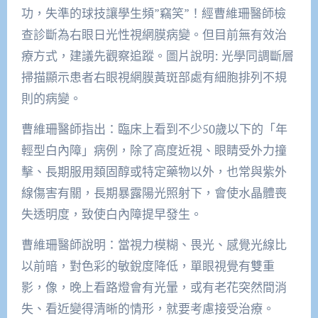
功，失準的球技讓學生頻”竊笑”！經曹維珊醫師檢
查診斷為右眼日光性視網膜病變。但目前無有效治
療方式，建議先觀察追蹤。圖片說明: 光學同調斷層
掃描顯示患者右眼視網膜黃斑部處有細胞排列不規
則的病變。
曹維珊醫師指出：臨床上看到不少50歲以下的「年
輕型白內障」病例，除了高度近視、眼睛受外力撞
擊、長期服用類固醇或特定藥物以外，也常與紫外
線傷害有關，長期暴露陽光照射下，會使水晶體喪
失透明度，致使白內障提早發生。
曹維珊醫師說明：當視力模糊、畏光、感覺光線比
以前暗，對色彩的敏銳度降低，單眼視覺有雙重
影，像，晚上看路燈會有光暈，或有老花突然間消
失、看近變得清晰的情形，就要考慮接受治療。