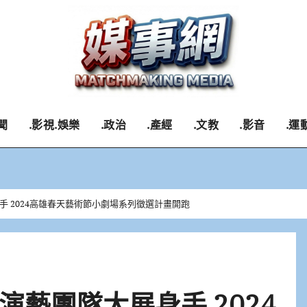
聞
.影視.娛樂
.政治
.產經
.文教
.影音
.運
 2024高雄春天藝術節小劇場系列徵選計畫開跑
藝團隊大展身手 2024