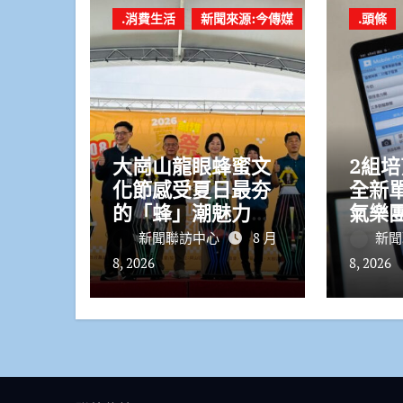
.消費生活
新聞來源:今傳媒
.頭條
大崗山龍眼蜂蜜文
2組
化節感受夏日最夯
全新
的「蜂」潮魅力
氣樂團
活動限定「蜜汁鹽
產業
新聞聯訪中心
8 月
新聞
酥雞」掀話題
唱！
8, 2026
8, 2026
音樂展
登場