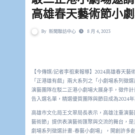
高雄春天藝術節小劇
By
新聞聯訪中心
8 月 4, 2023
【今傳媒/記者李祖東報導】2024高雄春天
「正港雄有戲」兩大系列之「小劇場系列徵選
演藝團隊在駁二正港小劇場大展身手，徵件計畫
告入選名單，精選優質團隊與節目成為2024
高雄市文化局王文翠局長表示，高雄注重演藝
藝術節」提供表演藝術匯聚與交流的舞台，是呈
劇場系列徵選計畫-春藝小劇場」，開創許多