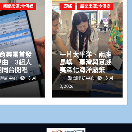
新聞來源:今傳媒
.頭條
新聞來源:今傳媒
培育樂團首發
一片太平洋、兩座
單曲 3組人
島嶼 臺灣與夏威
同台開唱 從
夷深化海洋廢棄物
開箱到駁二開
治理合作 臺美聯手
聯訪中心
8 月
新聞聯訪中心
8 月
「高速青春」
跨太平洋治海廢
8, 2026
演8/23免費