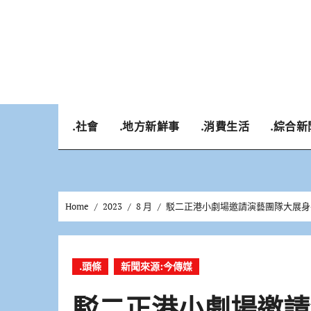
Skip
to
content
.社會
.地方新鮮事
.消費生活
.綜合新
Home
2023
8 月
駁二正港小劇場邀請演藝團隊大展身手
.頭條
新聞來源:今傳媒
駁二正港小劇場邀請演