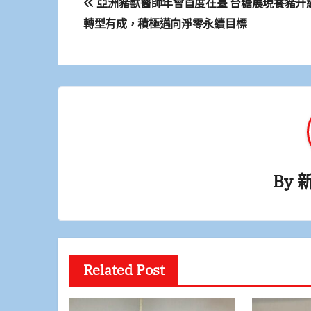
亞洲豬獸醫師年會首度在臺 台糖展現養豬升
章
轉型有成，積極邁向淨零永續目標
導
覽
By
Related Post