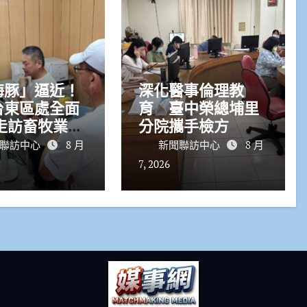
海豚」逼近！
深化醫事倫理教
台東區處全面
育 臺中榮總埔里
分院攜手檢方
實「用電」檢
聯訪中心
8 月
新聞聯訪中心
8 月
7, 2026