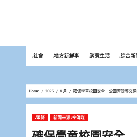
Skip
to
content
.社會
.地方新鮮事
.消費生活
.綜合新
Home
2023
8 月
確保學童校園安全 公園警疏導交通
.頭條
新聞來源:今傳媒
確保學童校園安全 