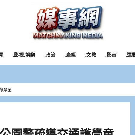
聞
.影視.娛樂
.政治
.產經
.文教
.影音
.運
護學童
公園警疏導交通護學童