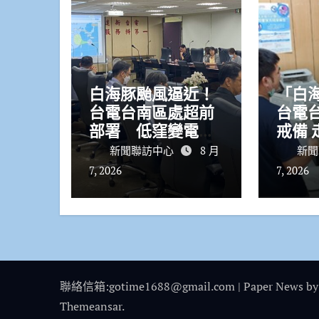
白海豚颱風逼近！
「白
台電台南區處超前
台電
部署 低窪變電所
戒備 走訪畜牧業呼
架防水閘門防淹水
籲落
新聞聯訪中心
8 月
新聞
查
7, 2026
7, 2026
聯絡信箱:gotime1688@gmail.com
|
Paper News
by
Themeansar
.