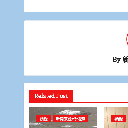
導
覽
By
Related Post
.頭條
新聞來源:今傳媒
.頭條