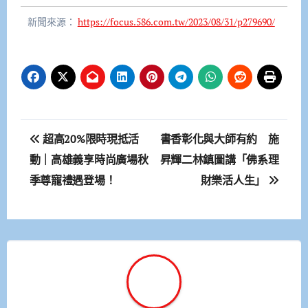
新聞來源：
https://focus.586.com.tw/2023/08/31/p279690/
文
超高20%限時現抵活
書香彰化與大師有約 施
章
動｜高雄義享時尚廣場秋
昇輝二林鎮圖講「佛系理
季尊寵禮遇登場！
財樂活人生」
導
覽