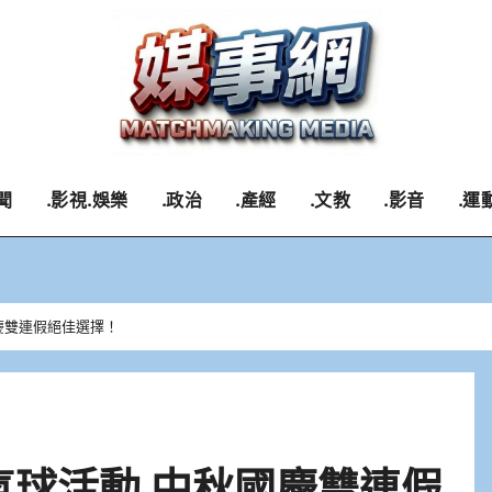
聞
.影視.娛樂
.政治
.產經
.文教
.影音
.運
國慶雙連假絕佳選擇！
氣球活動 中秋國慶雙連假