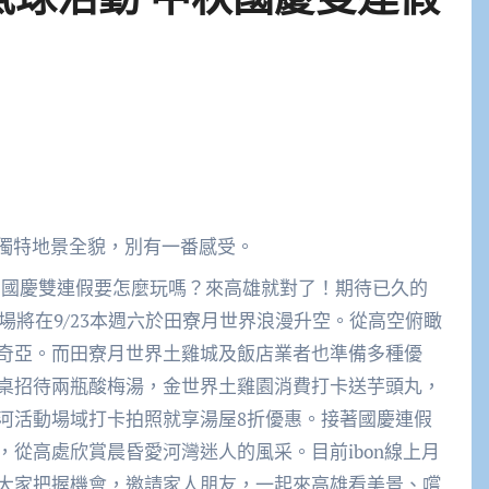
界獨特地景全貌，別有一番感受。
場將在9/23本週六於田寮月世界浪漫升空。從高空俯瞰
奇亞。而田寮月世界土雞城及飯店業者也準備多種優
桌招待兩瓶酸梅湯，金世界土雞園消費打卡送芋頭丸，
河活動場域打卡拍照就享湯屋8折優惠。接著國慶連假
從高處欣賞晨昏愛河灣迷人的風采。目前ibon線上月
大家把握機會，邀請家人朋友，一起來高雄看美景、嚐