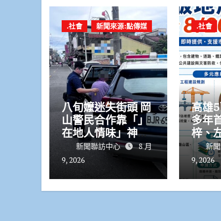
.社會
新聞來源:點傳媒
.社會
八旬嬤迷失街頭 岡
高雄5
山警民合作靠「」
多年
在地人情味」神速
梓、
助長者平安返家
資8月
新聞聯訪中心
8 月
新聞
9, 2026
9, 2026