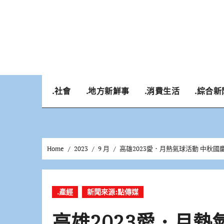
Skip
to
content
.社會
.地方新鮮事
.消費生活
.綜合新
Home
2023
9 月
高雄2023愛．月熱氣球活動 中秋
.產經
新聞來源:點傳媒
高雄2023愛．月熱