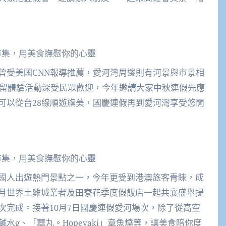
市集，用美食撫慰你的心靈
曾受美國CNN報導推薦，愛河灣周邊則有河景與市景相
繫留體驗活動深受民眾歡迎，今年邀請大家中秋連假先應
可以從台28線順遊旗美，國慶連假再到愛河灣享受悠閒
市集，用美食撫慰你的心靈
國人出遊熱門景點之一，今年更受到港澳旅客青睞，成
月世界土雞城業者及田寮花季度假飯店一起共襄盛舉提
次完成。接著10月7日國慶連假愛河場次，除了從高空
g、「囍丸。Hopeyaki」章魚燒等，讓美食陪你度