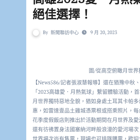
絕佳選擇！
By
新聞聯訪中心
9 月 20, 2023
圖/從高空俯瞰月世
【News586/記者張淑慧報導】還在猶豫中秋、國慶雙連假要怎麼玩嗎？來高雄就對了！期待已久的
「2023高雄愛．月熱氣球」繫留體驗活動，首
月世界獨特惡地全貌，猶如身處土耳其卡帕多
惠，如雷達壹品土雞城憑票根或搭乘照片，每
花季度假飯店則推出於活動期間在月世界及愛
還有彷彿置身法國塞納河畔般浪漫的愛河場次，
世界場次尚有售票，現場也可排隊購票，歡迎