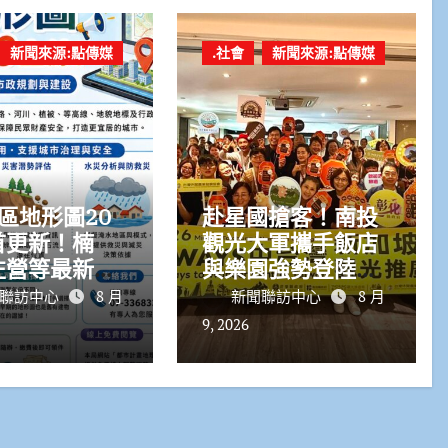
新聞來源:點傳媒
.社會
新聞來源:點傳媒
區地形圖20
赴星國搶客！南投
首更新！楠
觀光大軍攜手飯店
左營等最新圖
與樂園強勢登陸新
20日上線
加坡
聯訪中心
8 月
新聞聯訪中心
8 月
9, 2026