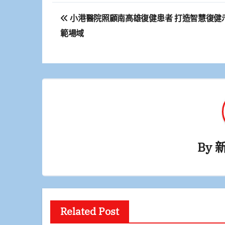
文
小港醫院照顧南高雄復健患者 打造智慧復健
章
範場域
導
覽
By
Related Post