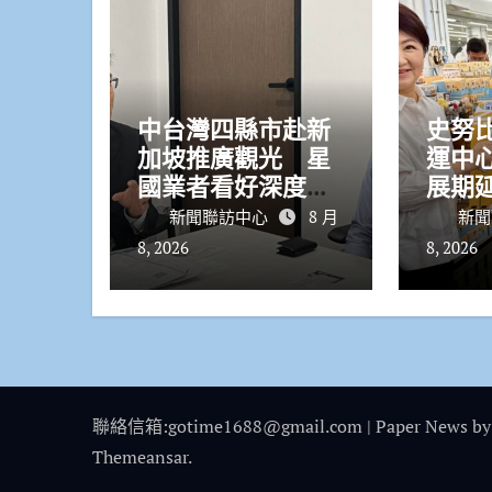
中台灣四縣市赴新
史努
加坡推廣觀光 星
運中
國業者看好深度旅
展期延
遊潛力
日
新聞聯訪中心
8 月
新聞
8, 2026
8, 2026
聯絡信箱:gotime1688@gmail.com
|
Paper News
by
Themeansar
.