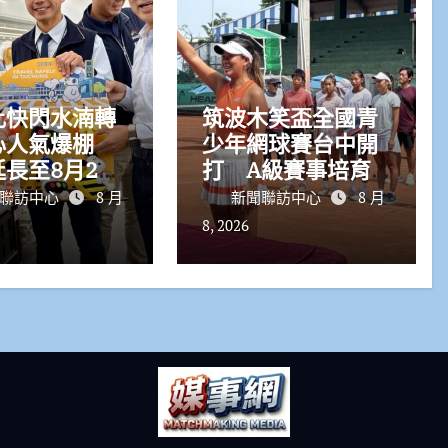
比快閃水湳轉
筑波木笑盃全國青
心人氣爆棚
少年網球賽台中開
長至8月23
打 A級賽事培育
網壇新秀
聯訪中心
8 月
新聞聯訪中心
8 月
8, 2026