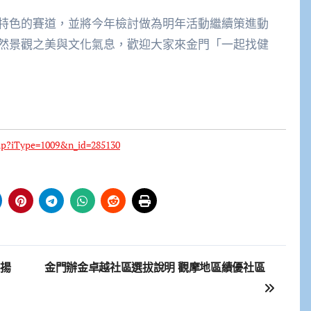
特色的賽道，並將今年檢討做為明年活動繼續策進動
然景觀之美與文化氣息，歡迎大家來金門「一起找健
php?iType=1009&n_id=285130
聲揚
金門辦金卓越社區選拔說明 觀摩地區績優社區