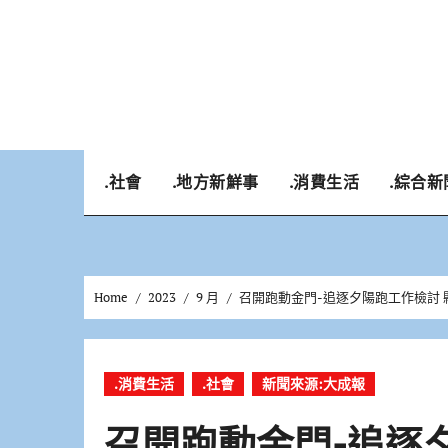
Skip
to
content
.社會
.地方新鮮事
.消費生活
.綜合新
Home
2023
9 月
召開跑動金門-追逐夕陽跑工作檢討 
.消費生活
.社會
新聞來源:大成報
召開跑動金門-追逐