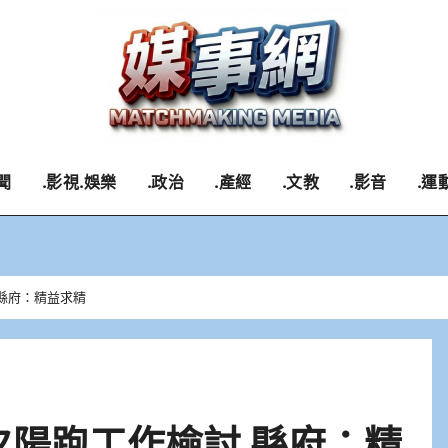
聞
.影視.娛樂
.政治
.產經
.文教
.影音
.運
縣府：精益求精
夕陽跑工作檢討 縣府：精