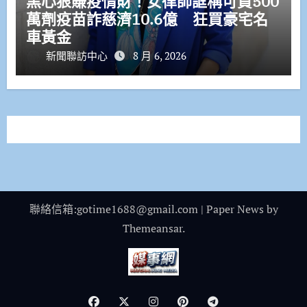
黑心狠賺疫情財！女律師誆稱可買500
萬劑疫苗詐慈濟10.6億 狂買豪宅名
車黃金
新聞聯訪中心
8 月 6, 2026
聯絡信箱:gotime1688@gmail.com
|
Paper News
by
Themeansar
.