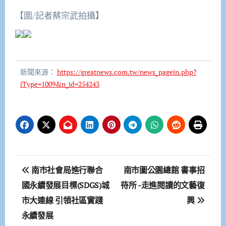
【圖/記者蔡宗武拍攝】
新聞來源：
https://greatnews.com.tw/news_pagein.php?
iType=1009&n_id=254243
文
南市社會局進行聯合
南市圖公園總館 書事招
章
國永續發展目標(SDGS)城
待所 -走進閱讀的文藝復
市大連線 引領社區實踐
興
導
永續發展