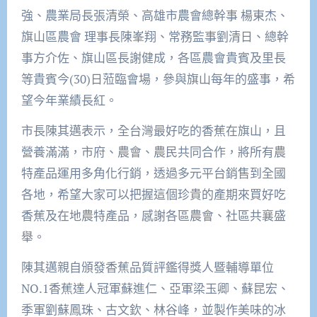
強、農業局長張清榮、高雄市農會總幹事 楊東杰、
旗山區農會 理事長陳峯翔、常務監事劉清日、總幹
事方介佐、旗山區長謝健成，各區農會貴賓及里長
等貴賓今(30)日蒞臨會場，參與旗山每年的盛事，希
望今年業績長紅。
市長陳其邁表示，全台灣最好吃的香蕉在旗山，且
營養滿滿，市府、農會、農民共同合作，將所有農
特產品運用多角化行銷，透過多元平台銷售到全國
各地，希望大家可以把握這個珍貴的產期來買好吃
香蕉及在地農特產品，感謝各區農會、社區共襄盛
舉。
陳其邁親自頒發香蕉品質評鑑得獎人暨輔導單位
NO.1香蕉達人冠軍蘇進仁、亞軍梁玉卿、蘇昆宏、
季軍劉蘇鳳珠、古文欽、林谷峰，並製作美味的冰