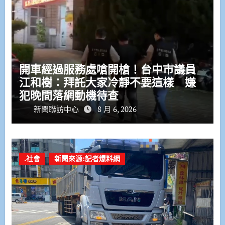
開車經過服務處嗆開槍！台中市議員
江和樹：拜託大家冷靜不要這樣 嫌
犯晚間落網動機待查
新聞聯訪中心
8 月 6, 2026
.社會
新聞來源:記者爆料網