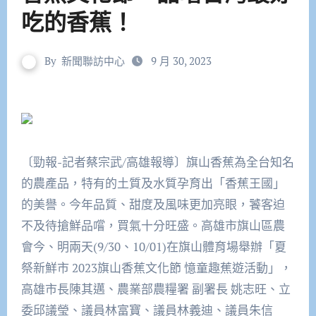
吃的香蕉！
By
新聞聯訪中心
9 月 30, 2023
〔勁報-記者蔡宗武/高雄報導〕旗山香蕉為全台知名
的農產品，特有的土質及水質孕育出「香蕉王國」
的美譽。今年品質、甜度及風味更加亮眼，饕客迫
不及待搶鮮品嚐，買氣十分旺盛。高雄市旗山區農
會今、明兩天(9/30、10/01)在旗山體育場舉辦「夏
祭新鮮市 2023旗山香蕉文化節 憶童趣蕉遊活動」，
高雄市長陳其邁、農業部農糧署 副署長 姚志旺、立
委邱議瑩、議員林富寶、議員林義迪、議員朱信