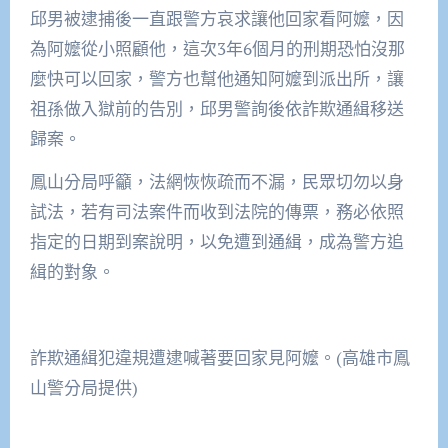
邱男被逮捕後一直跟警方哀求讓他回家看阿嬤，因
為阿嬤從小照顧他，這次3年6個月的刑期恐怕沒那
麼快可以回家，警方也幫他通知阿嬤到派出所，讓
祖孫做入獄前的告別，邱男警詢後依詐欺通緝移送
歸案。
鳳山分局呼籲，法網恢恢疏而不漏，民眾切勿以身
試法，若有司法案件而收到法院的傳票，務必依照
指定的日期到案說明，以免遭到通緝，成為警方追
緝的對象。
詐欺通緝犯違規遭逮喊著要回家見阿嬤。(高雄市鳳
山警分局提供)