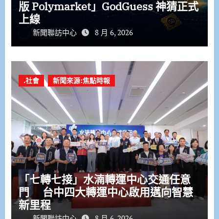
版 Polymarket」GodGuess 神猜正式
上線
新聞聯訪中心
8 月 6, 2026
.社會
新聞來源:焦點時報
「七轉七接」水湳轉運中心交通任意
門 台中四大轉運中心啟用邁向智慧
新里程
新聞聯訪中心
8 月 6, 2026