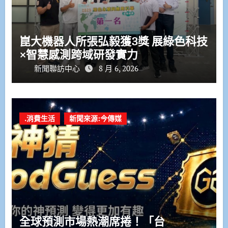
崑大機器人所張弘毅獲3獎 展綠色科技
×智慧感測跨域研發實力
新聞聯訪中心
8 月 6, 2026
.消費生活
新聞來源:今傳媒
全球預測市場熱潮席捲！「台