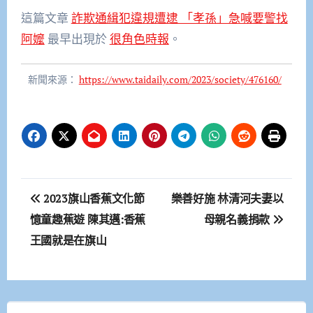
這篇文章
詐欺通緝犯違規遭逮 「孝孫」急喊要警找
阿嬤
最早出現於
很角色時報
。
新聞來源：
https://www.taidaily.com/2023/society/476160/
文
2023旗山香蕉文化節
樂善好施 林清河夫妻以
章
憶童趣蕉遊 陳其邁:香蕉
母親名義捐款
王國就是在旗山
導
覽