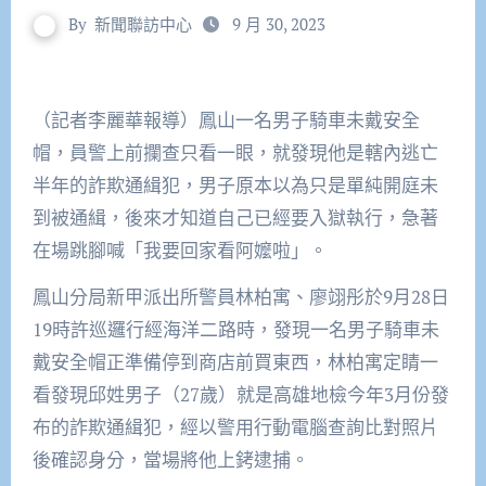
By
新聞聯訪中心
9 月 30, 2023
（記者李麗華報導）鳳山一名男子騎車未戴安全
帽，員警上前攔查只看一眼，就發現他是轄內逃亡
半年的詐欺通緝犯，男子原本以為只是單純開庭未
到被通緝，後來才知道自己已經要入獄執行，急著
在場跳腳喊「我要回家看阿嬤啦」。
鳳山分局新甲派出所警員林柏寓、廖翊彤於9月28日
19時許巡邏行經海洋二路時，發現一名男子騎車未
戴安全帽正準備停到商店前買東西，林柏寓定睛一
看發現邱姓男子（27歲）就是高雄地檢今年3月份發
布的詐欺通緝犯，經以警用行動電腦查詢比對照片
後確認身分，當場將他上銬逮捕。