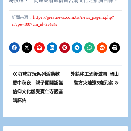
時俱進、一同達成府城優質宮廟文化之推廣目標。
新聞來源：
https://greatnews.com.tw/news_pagein.php?
iType=1007&n_id=254247
文
好吃好玩系列活動歡
外籍移工酒後滋事 岡山
章
慶中秋夜 親子闖關認識
警方火速逮5嫌到案
信仰文化感受寶仁寺觀音
導
媽庇佑
覽