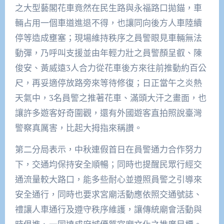
之大型藝閣花車竟然在民生路與永福路口拋錨，車
輛占用一個車道進退不得，也讓同向後方人車陸續
停等造成壅塞；現場維持秩序之員警眼見車輛無法
動彈，乃呼叫支援並由年輕力壯之員警顏呈叡、陳
俊安、黃威遠3人合力從花車後方來往前推動約百公
尺，再妥適停放路旁來等待修復；日正當午之炎熱
天氣中，3名員警之推著花車、滿頭大汗之畫面，也
讓許多遊客好奇圍觀，還有外國遊客直拍照說臺灣
警察真厲害，比起大拇指來稱讚。
第二分局表示，中秋連假首日在員警通力合作努力
下，交通均保持安全順暢；同時也提醒民眾行經交
通流量較大路口，能多些耐心並遵照員警之引導來
安全通行，同時也要求宮廟活動應依照交通號誌、
禮讓人車通行及遵守秩序維護，讓傳統廟會活動與