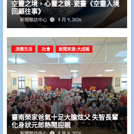
空靈之境，心靈之鏡-瓷畫《空𩆜入境
回顧往事》
新聞聯訪中心
8 月 9, 2026
.消費生活
.社會
新聞來源:大成報
臺南榮家爸氣十足大膽炫父 失智長輩
化身狀元郎熱鬧迎親
新聞聯訪中心
8 月 9, 2026