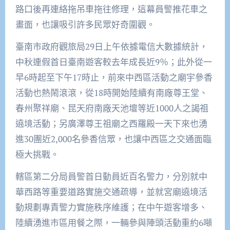
路口後再連絡拖吊車拖往修理，這幕員警推花車之
畫面，也讓吸引許多民眾好奇圍觀。
臺南市政府觀旅局29日上午依據電信大數據統計，
中秋連假首日臺南遊客較去年成長近9％；此外從一
早6時起至下午17時止，前來中西區活動之廟宇參香
活動也熱鬧滾滾，從18時開始陸續有南廠尊王堂、
春州聚祥廟、昆天府南廠天池壇等近1000人之謁祖
遶境活動；另廣澤尊王祖廟之西羅殿一天下來也湧
進30團近2,000名參香信眾，也讓中西區之交通面臨
極大挑戰。
轄區第二分局員警首日動員近百名警力，分別就中
華西路等重要道路實施交通疏導，並就宮廟遶境活
動規劃專責警力實施秩序維護；在中午遊客增多、
陸續湧進市區用餐之際，一輛參與陣頭活動重約6噸