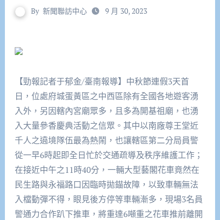
By
新聞聯訪中心
9 月 30, 2023
【勁報記者于郁金/臺南報導】中秋節連假3天首
日，位處府城蛋黃區之中西區除有全國各地遊客湧
入外，另因轄內宮廟眾多，且多為開基祖廟，也湧
入大量參香慶典活動之信眾。其中以南廠尊王堂近
千人之遶境隊伍最為熱鬧，也讓轄區第二分局員警
從一早6時起即全日忙於交通疏導及秩序維護工作；
在接近中午之11時40分，一輛大型藝閣花車竟然在
民生路與永福路口因臨時拋錨故障，以致車輛無法
入檔動彈不得，眼見後方停等車輛漸多，現場3名員
警通力合作趴下推車，將重達6噸重之花車推前離開