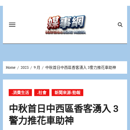
Skip
to
content
Home
2023
9 月
中秋首日中西區香客湧入 3警力推花車助神
.消費生活
.社會
新聞來源:勁報
中秋首日中西區香客湧入 3
警力推花車助神