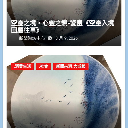
空靈之境，心靈之鏡-瓷畫《空𩆜入境
回顧往事》
新聞聯訪中心
8 月 9, 2026
.消費生活
.社會
新聞來源:大成報