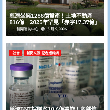
慈濟坐擁1288億資產！土地不動產
816億 2025年罕見「赤字17.37億」
新聞聯訪中心
8 月 9, 2026
.社會
新聞來源:記者爆料網
慈濟BNT採購案10.6億遭詐！內部信