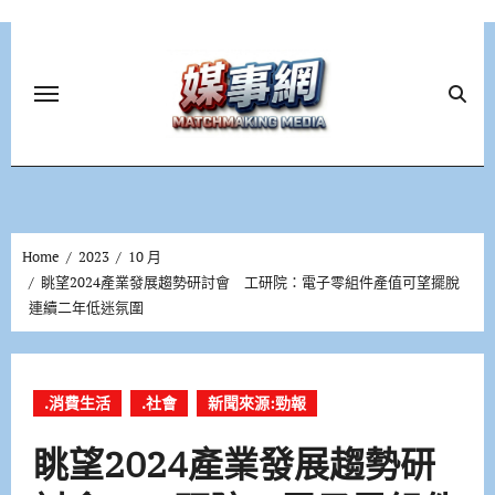
Skip
to
content
Home
2023
10 月
眺望2024產業發展趨勢研討會 工研院：電子零組件產值可望擺脫
連續二年低迷氛圍
.消費生活
.社會
新聞來源:勁報
眺望2024產業發展趨勢研