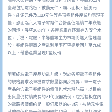
調整未如預期、中國經濟低迷等因素，導致2023年
臺灣包括電路板、被動元件、顯示面板、感測元
件、能源元件及LED元件等各項零組件產業均表現不
佳，恐面臨六大電子零組件合計產值連續二年衰退
的困境。展望2024年，各產業庫存逐漸進入安全水
位，手機、電腦、半導體等主力市場將邁入復甦階
段，零組件廠商之產能利用率可望逐步回升至九成
以上，帶動產業呈現U型反轉。
隨著終端電子產品功能升級，對於各項電子零組件
的規格要求及單機需求數量都同步提昇，單一電子
產品內含電子零組件的價值也就水漲船高，以目前
出貨量仍持續成長的AI伺服器為例，包括載板在內
的電路板價值約是一般伺服器的6~8倍，被動元件電
感的價值也是一般伺服器的10倍。此外，包括潛望