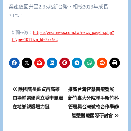
業產值回升至2.35兆新台幣，相較2023年成長
7.1%。
新聞來源：
https://greatnews.com.tw/news_pagein.php?
iType=1011&n_id=255652
文
護國院長蘇貞昌高雄
推廣台灣智慧醫療發展
章
首場輔選優秀立委李昆澤
新竹臺大分院聯手新竹科
在地鄉親爆場力挺
管局與台灣微軟合作舉辦
導
智慧醫療國際研討會
覽