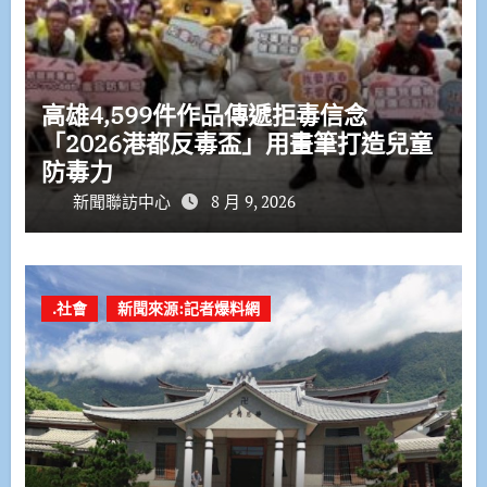
高雄4,599件作品傳遞拒毒信念
「2026港都反毒盃」用畫筆打造兒童
防毒力
新聞聯訪中心
8 月 9, 2026
.社會
新聞來源:記者爆料網