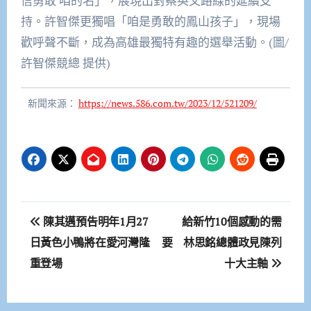
信勇敢 咱的名」，展現出對蔡英文路線的延續支
持。許智傑更獨唱「咱是勇敢的鳳山孩子」，現場
歡呼聲不斷，成為高雄最獨特有趣的選舉活動。(圖/
許智傑競總 提供)
新聞來源：
https://news.586.com.tw/2023/12/521209/
文
陳其邁預告明年1月27
給新竹10個感動的需
章
日黃色小鴨將在愛河灣隆
要 林思銘總體政見陳列
重登場
十大主軸
導
覽