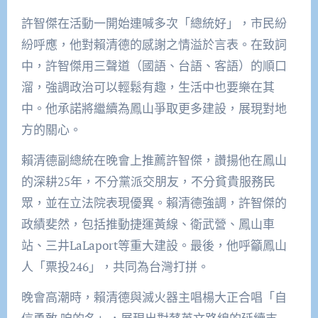
許智傑在活動一開始連喊多次「總統好」，市民紛
紛呼應，他對賴清德的感謝之情溢於言表。在致詞
中，許智傑用三聲道（國語、台語、客語）的順口
溜，強調政治可以輕鬆有趣，生活中也要樂在其
中。他承諾將繼續為鳳山爭取更多建設，展現對地
方的關心。
賴清德副總統在晚會上推薦許智傑，讚揚他在鳳山
的深耕25年，不分黨派交朋友，不分貧貴服務民
眾，並在立法院表現優異。賴清德強調，許智傑的
政績斐然，包括推動捷運黃線、衛武營、鳳山車
站、三井LaLaport等重大建設。最後，他呼籲鳳山
人「票投246」，共同為台灣打拼。
晚會高潮時，賴清德與滅火器主唱楊大正合唱「自