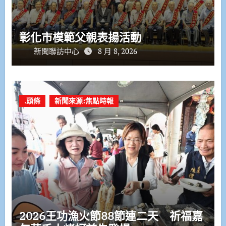
彰化市模範父親表揚活動
新聞聯訪中心
8 月 8, 2026
.頭條
新聞來源:焦點時報
2026王功漁火節88節連二天 祈福嘉