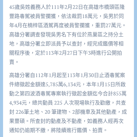
45歲吳姓義務人於111年2月22日在高雄市橋頭區隆
豐路毒駕被員警攔獲，依法裁罰18萬元，吳男於同
年4月在楠梓區酒駕再度被員警攔獲，重罰27萬元。
高雄分署調查發現吳男名下有位於燕巢區之持分土
地，高雄分署立即派員予以查封，經完成鑑價等相
關程序後，定於113年2月27日下午3時進行公開拍
賣。
高雄分署自112年1月起至113年1月30日止酒毒駕案
件總徵起金額達5,785萬6,134元，本年1月15日所啟
動之第四波酒毒駕專案執行徵起金額迄今合計855萬
4,934元，總共動員 225 人次現場執行及勸繳，共查
封 226筆土地、20 筆建物、2部機車及其他動產，成
果豐碩。所查封的動產及不動產，如義務人經再次
通知仍逾期不繳，將陸續進行鑑價、拍賣。