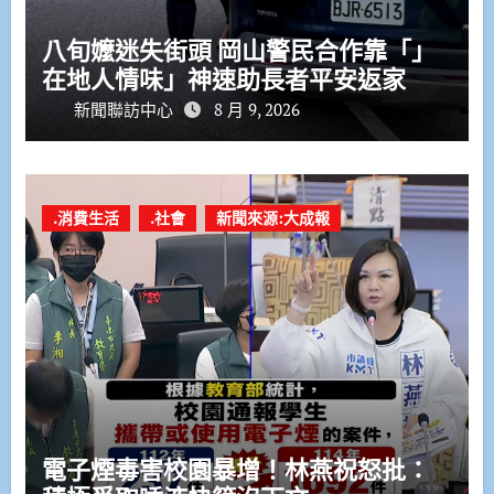
八旬嬤迷失街頭 岡山警民合作靠「」
在地人情味」神速助長者平安返家
新聞聯訪中心
8 月 9, 2026
.消費生活
.社會
新聞來源:大成報
電子煙毒害校園暴增！林燕祝怒批：