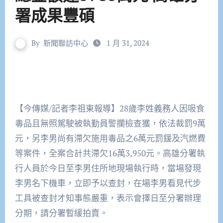
署成果豐碩
By
新聞聯訪中心
1 月 31, 2024
【今傳媒/記者李祖東報導】28歲李姓義務人因吸食
毒品且無照駕駛被執勤員警攔檢查獲，依法裁罰9萬
元，另李男尚有滯欠施用毒品之6萬元罰鍰及汽燃費
等案件，全案合計共滯欠16萬3,950元。高雄分署執
行人員於今日至李男住所地現場執行時，當場發現
李男名下機車，立即予以查封，在場李男看見代步
工具被查封才知事態嚴重，表示會擇日至分署辦理
分期，請分署暫緩拍賣。