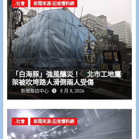
.社會
新聞來源:記者爆料網
「白海豚」強風釀災！ 北市工地鷹
架被吹垮路人滑倒兩人受傷
新聞聯訪中心
8 月 8, 2026
.社會
新聞來源:記者爆料網