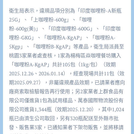
衛生局表示，違規品項分別為「印度咖哩粉-A新瓶
25G」、「上咖哩粉-600g」、「咖哩
粉-600g(美)」、「印度咖哩粉-600G」、「印度咖
哩粉-GKG」、「咖哩粉A-KgAP」、「咖哩粉A-
5Kgp」、「咖哩粉B-KgAP」等產品，衛生局派員至
桃園3家業者處查核，1家為楊梅區焱咖哩餐坊購入
「咖哩粉A-KgAP」共計105包（1kg/包）（效期
2025.12.26、2026.01.14），經查現場共計11包（效
期2025.09.27），非屬違規產品效期，已請業者應向
廠商索取檢驗報告再行使用；另2家業者上群食品有
限公司僅進貨1包為試用樣品、萬泰國際物流股份有
限公司進貨1,344瓶（效期2025.12.20），其中1,024
瓶已由濟生公司取回，另有320瓶配送至外縣市批
發、販售業3家，已通知業者下架勿販售，並將移請