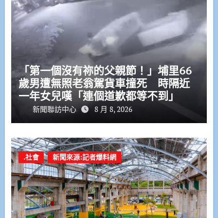
「第一個沒有祢的父親節！」埔里66
歲男遭無照老翁駕貨車撞死 時隔近
一年女兒嘆「連個道歉都等不到」
新聞聯訪中心
8 月 8, 2026
.社會
新聞來源:記者爆料網