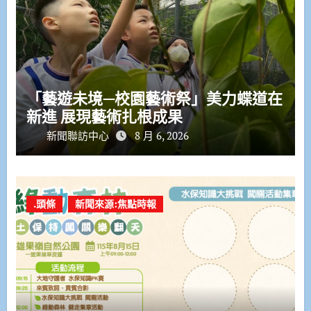
「藝遊未境—校園藝術祭」美力蝶道在
新進 展現藝術扎根成果
新聞聯訪中心
8 月 6, 2026
.頭條
新聞來源:焦點時報