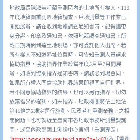
地政局長陳淑美呼籲重測區內的土地所有權人，113
年度地籍圖重測區地籍調查、戶地測量等工作業已
開始展辦，請在收到地籍調查通知書時，記得攜帶
身分證、印章及通知書，依照地籍調查通知書上所
載日期時間到達土地現場，亦可委託他人出席。若
所有權人不知道界址位置時，可告知重測人員請求
協助指界，協助指界作業於當年度5月至7月間展
辦，如收到協助指界通知書時，請務必到場會同。
如果所有權人同意協助指界結果即視同自行指界，
若不同意協助指界的結果，也可以另行指界，切勿
放棄指界的權利。如未指界，地政機關將依土地法
第46條之2規定逕行施測。民眾若有重測業務上之相
關問題，也可就近至臺南市各地政事務所測量課詢
問，或至內政部國土測繪中心官網「重測專區」
(
https://www.nlsc.gov.tw/cl.aspx?n=1487
)及「重測