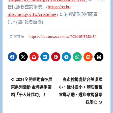
便民服務查詢系統」(
https://cris-
nlsc.moi.gov.tw/crishome
) 查詢瀏覽重測相關資
訊。(圖/ 記者翻攝)
新聞來源：
https://focusnews.com.tw/2024/03/575245/
文
2024全民運動會在屏
高市稅捐處結合美濃國
章
東系列活動 金牌選手帶
小、桂林國小，辦理租稅
領「千人練武功」！
宣導活動，邀您來捐發票
導
送愛心
覽