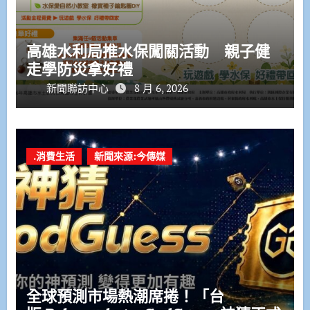
高雄水利局推水保闖關活動 親子健
走學防災拿好禮
新聞聯訪中心
8 月 6, 2026
.消費生活
新聞來源:今傳媒
全球預測市場熱潮席捲！「台