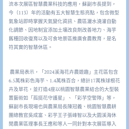
流本次展區智慧農業科技的應用，蘇副市長提到，
今（113）年的活動有五大智慧生態亮點，包含微型
氣象站即時掌握天氣變化資訊、農區灑水澆灌自動
化調節、因地制宜添加土壤改良劑改善地力、海芋
舊種回收復育以及可食地景區推廣食農教育，是名
符其實的智慧休區。
農業局表示，「2024溪海花卉農遊趣」主花區包含
6.5萬株彩色海芋、1.4萬株百合，總計17萬株球根花
卉及草花，並打造4座以桃園智慧農業結合的大型裝
置藝術如「孤挺花守護星」、「彩芋空警隊」等，
蘇副市長現場也與農業局長陳冠義、桃園智慧農耕
團總教官吳成富、彩芋王子張峰智以及大園溪海休
閒農業區理事長王應和等人一同針對本次展區導入