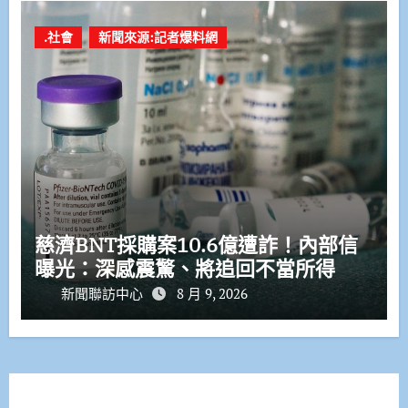
.社會
新聞來源:記者爆料網
慈濟BNT採購案10.6億遭詐！內部信
曝光：深感震驚、將追回不當所得
新聞聯訪中心
8 月 9, 2026