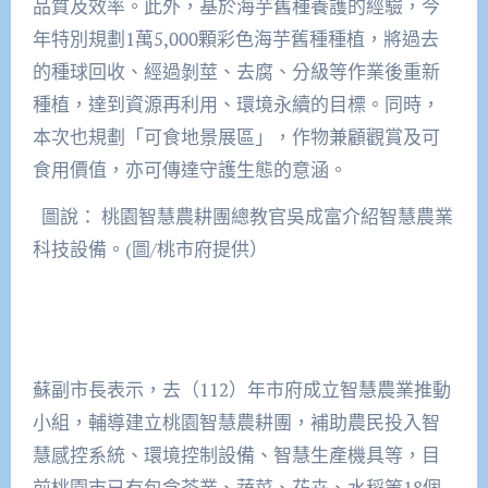
品質及效率。此外，基於海芋舊種養護的經驗，今
年特別規劃1萬5,000顆彩色海芋舊種種植，將過去
的種球回收、經過剝莖、去腐、分級等作業後重新
種植，達到資源再利用、環境永續的目標。同時，
本次也規劃「可食地景展區」，作物兼顧觀賞及可
食用價值，亦可傳達守護生態的意涵。
圖說： 桃園智慧農耕團總教官吳成富介紹智慧農業
科技設備。(圖/桃市府提供）
蘇副市長表示，去（112）年市府成立智慧農業推動
小組，輔導建立桃園智慧農耕團，補助農民投入智
慧感控系統、環境控制設備、智慧生產機具等，目
前桃園市已有包含茶業、蔬菜、花卉、水稻等18個